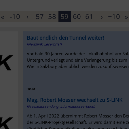
«
-10
‹
57
58
59
60
61
›
+10
»
Baut endlich den Tunnel weiter!
[Newslink, Leserbrief]
Vor bald 30 Jahren wurde der Lokalbahnhof am Sa
Untergrund verlegt und eine Verlängerung bis zum M
Wie in Salzburg aber üblich werden zukunftsweisen
sn.at
Mag. Robert Mosser wechselt zu S-LINK
[Presseaussendung, Informationsverbund]
Ab 1. April 2022 übernimmt Robert Mosser den Bere
der S-LINK-Projektgesellschaft. Er wird damit eine z
sämtlicher Kommunikationsmaßnahmen nach innen