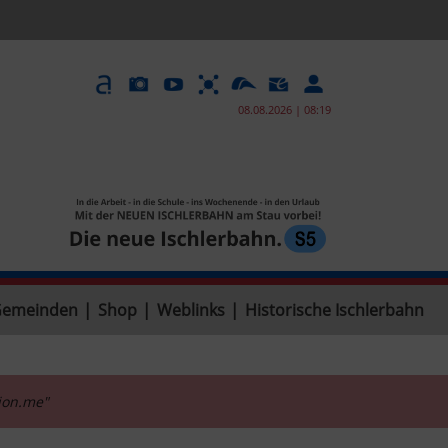
08.08.2026 | 08:19
Gemeinden
|
Shop
|
Weblinks
|
Historische Ischlerbahn
tion.me"