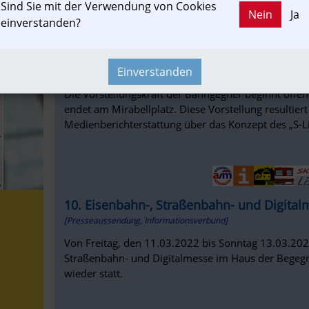
Sind Sie mit der Verwendung von Cookies
Nein
Ja
einverstanden?
sn.at
600 Meter „U-Bahn“ – geistiger Horizont 
Einverstanden
[Reportage, Presseaussendung]
Die Vorstellungskraft der Bahngegner beginnt offe
endet am Mirabellplatz. Diese Vorstellung resultier
Medienberichterstattung über das Konzept des „S-L
10. Eisenbahn-, Straßenbahn- und Digitalm
[Presseaussendung, Informationsverbund]
Von Freitag, den 11.03.2022 bis Sonntag 13.03.2022
Straßenbahn- und Digitalmesse im Haus der Begegn
wieder statt.