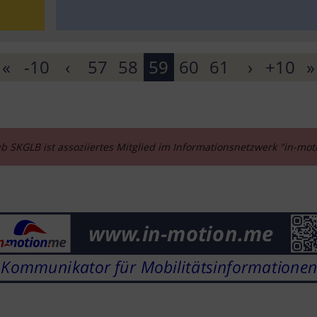
«
-10
‹
57
58
59
60
61
›
+10
»
b SKGLB ist assoziiertes Mitglied im Informationsnetzwerk "in-mo
________________________________________________________