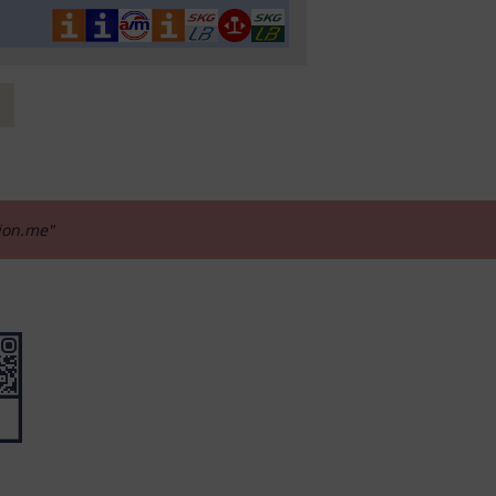
tion.me"
_____________________