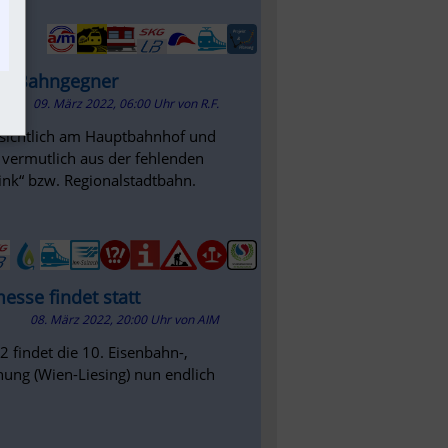
der Bahngegner
09. März 2022, 06:00 Uhr
von
R.F.
nsichtlich am Hauptbahnhof und
t vermutlich aus der fehlenden
ink“ bzw. Regionalstadtbahn.
esse findet statt
08. März 2022, 20:00 Uhr
von
AIM
 findet die 10. Eisenbahn-,
ung (Wien-Liesing) nun endlich