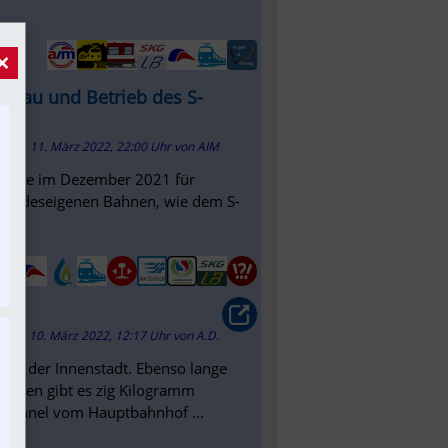
×
 Bau und Betrieb des S-
11. März 2022, 22:00 Uhr
von
AIM
 wurde im Dezember 2021 für
 landeseigenen Bahnen, wie dem S-
..
10. März 2022, 12:17 Uhr
von
A.D.
s in der Innenstadt. Ebenso lange
schen gibt es zig Kilogramm
-Tunnel vom Hauptbahnhof ...