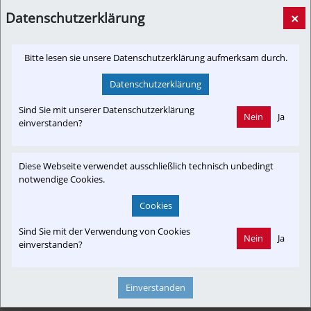
time…
Datenschutzerklärung
×
railcolornews.com
Bitte lesen sie unsere Datenschutzerklärung aufmerksam durch.
Datenschutzerklärung
Newslink: Klicken Sie hier um auf den externen Artikel von
Sind Sie mit unserer Datenschutzerklärung
Nein
Ja
railcolornews.com
 zu gelangen.
einverstanden?
(Neuer Tab wird geöffnet)
Diese Webseite verwendet ausschließlich technisch unbedingt
notwendige Cookies.
Interessensgruppen
Cookies
Fahrgast
Fan
Tourist
Fachbeitrag
Club SKGLB
Sind Sie mit der Verwendung von Cookies
In-Motion
Branchenbeitrag
Umwelt
Nein
Ja
einverstanden?
Einverstanden
Themenbereiche