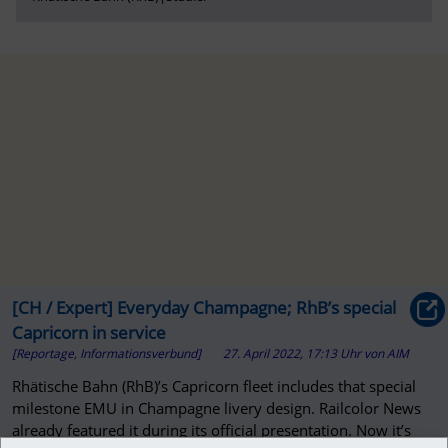
[CH / Expert] Everyday Champagne; RhB’s special
Capricorn in service
[Reportage, Informationsverbund]
27. April 2022, 17:13 Uhr
von
AIM
Rhätische Bahn (RhB)’s Capricorn fleet includes that special
milestone EMU in Champagne livery design. Railcolor News
already featured it during its official presentation. Now it’s