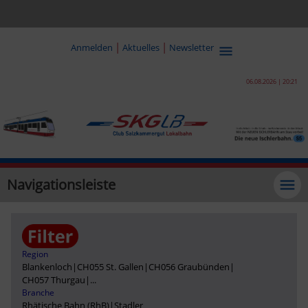
|
|
Anmelden
Aktuelles
Newsletter
06.08.2026 | 20:21
Navigationsleiste
Region
Blankenloch
|
CH055 St. Gallen
|
CH056 Graubünden
|
CH057 Thurgau
|
...
Branche
Rhätische Bahn (RhB)
|
Stadler