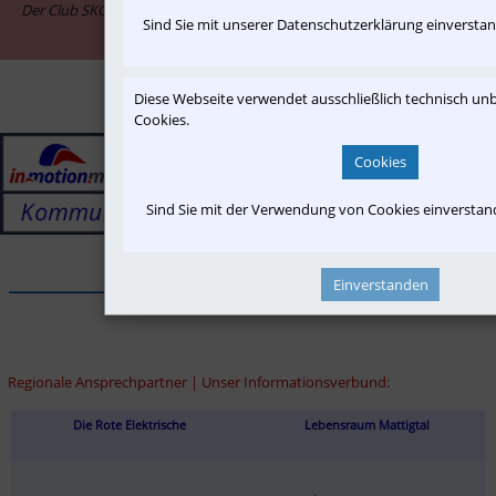
Der Club SKGLB ist assoziiertes Mitglied im Informationsnetzwerk "in-
Sind Sie mit unserer Datenschutzerklärung einversta
motion.me"
Diese Webseite verwendet ausschließlich technisch u
Cookies.
Cookies
Sind Sie mit der Verwendung von Cookies einversta
______________________________________________________________
Einverstanden
Regionale Ansprechpartner | Unser Informationsverbund:
Die Rote Elektrische
Lebensraum Mattigtal