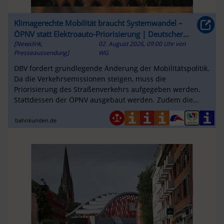
Klimagerechte Mobilität braucht Systemwandel –
ÖPNV statt Elektroauto-Priorisierung | Deutscher
[Newslink,
02. August 2026, 09:00 Uhr
von
Bahnkunden-Verband e.V. – DBV
Presseaussendung]
WG
DBV fordert grundlegende Änderung der Mobilitätspolitik.
Da die Verkehrsemissionen steigen, muss die
Priorisierung des Straßenverkehrs aufgegeben werden.
Stattdessen der ÖPNV ausgebaut werden. Zudem die
Verkehrsvermeidung im Mittelpunkt ...
bahnkunden.de