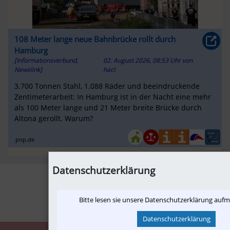
108 Meter lange neue Bahnbrücke rollt durch
Hamburg
[Informationsverbund,
02. August 2026, 08:53 Uhr
von
Newslink]
hacl
3.700 Tonnen Stahl, 1.088 Räder und beeindruckende
Zentimeterarbeit: In Hamburg ist in der Nacht eine mehr
als 100 Meter lange und 21 Meter breite Brücke durch
Altona gerollt. Warum?
pnp.de
Datenschutzerklärung
1
2
3
›
+10
»
Bitte lesen sie unsere Datenschutzerklärung auf
Datenschutzerklärung