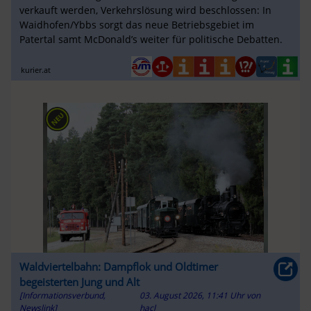
verkauft werden, Verkehrslösung wird beschlossen: In
Waidhofen/Ybbs sorgt das neue Betriebsgebiet im
Patertal samt McDonald’s weiter für politische Debatten.
kurier.at
Waldviertelbahn: Dampflok und Oldtimer
begeisterten Jung und Alt
[Informationsverbund,
03. August 2026, 11:41 Uhr
von
Newslink]
hacl