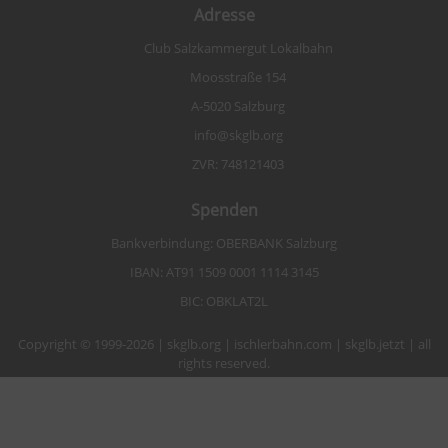
Adresse
Club Salzkammergut Lokalbahn
Moosstraße 154
A-5020 Salzburg
info@skglb.org
ZVR: 748121403
Spenden
Bankverbindung: OBERBANK Salzburg
IBAN: AT91 1509 0001 1114 3145
BIC: OBKLAT2L
Copyright © 1999-2026 | skglb.org | ischlerbahn.com | skglb.jetzt | all
rights reserved.