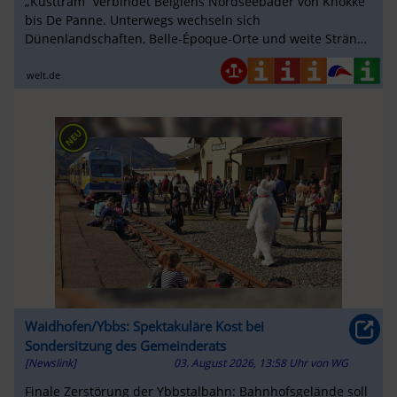
„Kusttram“ verbindet Belgiens Nordseebäder von Knokke
bis De Panne. Unterwegs wechseln sich
Dünenlandschaften, Belle-Époque-Orte und weite Strände
ab. Ein Railtrip am Meer.
welt.de
Waidhofen/Ybbs: Spektakuläre Kost bei
Sondersitzung des Gemeinderats
[Newslink]
03. August 2026, 13:58 Uhr
von
WG
Finale Zerstörung der Ybbstalbahn: Bahnhofsgelände soll