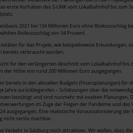
das erste Vorhaben des S-LINK vom Lokalbahnhof bis zum Schl
platz.
eisbasis 2021 bei 134 Millionen Euro ohne Risikozuschlag b
ählten Risikozuschlag von 34 Prozent.
ivitäten für das Projekt, wie beispielsweise Erkundungen, si
h bereits verbraucht wurden.
 Sicht für den verlängerten Abschnitt vom Lokalbahnhof bi
 in der Höhe von rund 200 Millionen Euro ausgegangen.
n bereits in den aktuellen Budgets (Finanzplanungen) für di
ge Jahre zurückliegenden – Schätzungen über die notwendige
zen bestätigt und sind nunmehr mit exakten Planungen, Da
ktverwerfungen im Zuge der Folgen der Pandemie und des Uk
2024 ausgegangen. Eine realistische Vorausvalorisierung der
g nicht seriös machbar.
he Verkehr in Salzburg noch attraktiver. Wir wollen, dass die