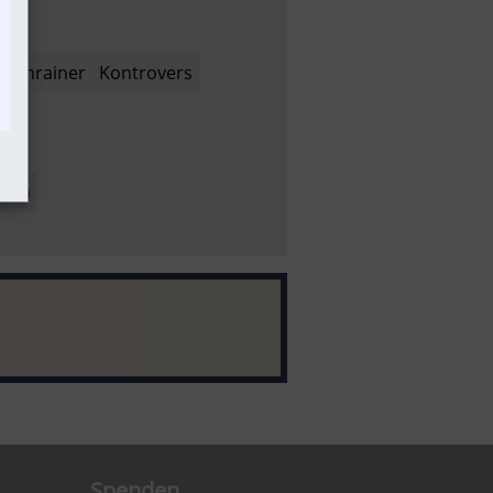
Anrainer
Kontrovers
nfra
Spenden