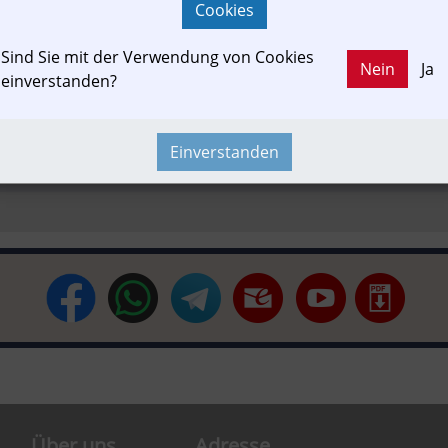
Cookies
Sind Sie mit der Verwendung von Cookies
otion
Die Rote Elektrische
Club SKGLB
In-Motion
Projekt
Nein
Ja
einverstanden?
Einverstanden
e-Event
Newslink
Verkehrspolitik
Ticket&Tarif
Neubau-I
Über uns
Adresse