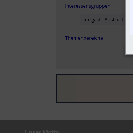
Interessensgruppen
Fahrgast
Austria-In-M
Themenbereiche
Tim
Unser Motto