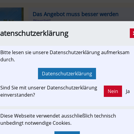
Das Angebot muss besser werden
[Newslink]
Freifahrt mit den öffentlichen Verkehrsmitteln am F
atenschutzerklärung
und Verkehrsverbund, den Faden von "Fridays for
investiert wäre das Geld aber in Angebotsverbess
Bitte lesen sie unsere Datenschutzerklärung aufmerksam
durch.
sn.at
Datenschutzerklärung
Sind Sie mit unserer Datenschutzerklärung
Nein
Ja
einverstanden?
ewslink: Klicken Sie hier um auf den externen Artikel von
sn.at
 zu gelangen.
Diese Webseite verwendet ausschließlich technisch
(Neuer Tab wird geöffnet)
unbedingt notwendige Cookies.