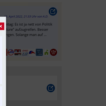
15. April 2022, 21:33 Uhr
von
A.D.
reitag: Es ist ja nett von Politik
×
 Future" aufzugreifen. Besser
erungen. Solange man auf ...