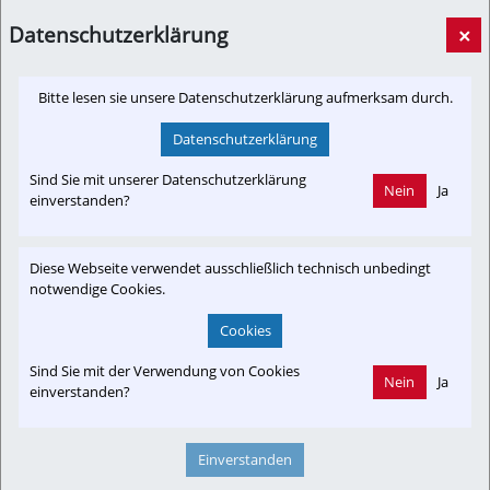
von ungerechter Be...
sn.at
Datenschutzerklärung
×
Bitte lesen sie unsere Datenschutzerklärung aufmerksam durch.
Datenschutzerklärung
Newslink: Klicken Sie hier um auf den externen Artikel von
sn.at
 zu gelangen.
Sind Sie mit unserer Datenschutzerklärung
(Neuer Tab wird geöffnet)
Nein
Ja
einverstanden?
Diese Webseite verwendet ausschließlich technisch unbedingt
Interessensgruppen
notwendige Cookies.
Anrainer
Austria-In-Motion
Branchenbeitrag
Fachbeitrag
Cookies
Kontrovers
Projekt
Tourist
Vereine & Verbände
Sind Sie mit der Verwendung von Cookies
Nein
Ja
einverstanden?
Themenbereiche
Einverstanden
Informationsverbund
Infrastruktur