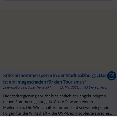
Kritik an Sommersperre in der Stadt Salzburg: „Das
ist ein Imageschaden für den Tourismus“
[Informationsverbund, Newslink]
05. Mai 2026, 14:43 Uhr
von
hacl
Die Stadtregierung spricht hinsichtlich der angekündigten
neuen Sommerregelung für Gäste-Pkw von einem
Meilenstein. Die Wirtschaftskammer sieht schwerwiegende
Folgen für die Wirtschaft – die ÖVP-Bezirksobleute sprechen