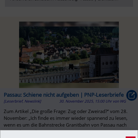
Passau: Schiene nicht aufgeben | PNP-Leserbriefe
[Leserbrief, Newslink]
30. November 2025, 15:00 Uhr
von
WG
Zum Artikel „Die große Frage: Zug oder Zweirad?“ vom 28.
November: „Ich finde es immer wieder spannend zu lesen,
wenn es um die Bahnstrecke Granitbahn von Passau nach
Hauzenberg geht. ...