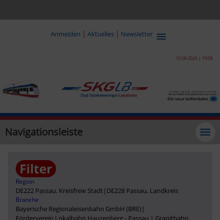
|
|
Anmelden
Aktuelles
Newsletter
10.08.2026 | 19:08
Navigationsleiste
Region
DE222 Passau, Kreisfreie Stadt
|
DE228 Passau, Landkreis
Branche
Bayerische Regionaleisenbahn GmbH (BRE)
|
Förderverein Lokalbahn Hauzenberg - Passau | Granitbahn