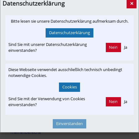
Datenschutzerklärung
×
pnp.de
Bitte lesen sie unsere Datenschutzerklärung aufmerksam durch.
Datenschutzerklärung
Sind Sie mit unserer Datenschutzerklärung
Nein
Ja
Newslink: Klicken Sie hier um auf den externen Artikel von
einverstanden?
pnp.de
 zu gelangen.
(Neuer Tab wird geöffnet)
Diese Webseite verwendet ausschließlich technisch unbedingt
notwendige Cookies.
Interessensgruppen
Cookies
Austria-In-Motion
Branchenbeitrag
Kontrovers
Sind Sie mit der Verwendung von Cookies
Nein
Ja
einverstanden?
Radverkehr
Granitbahn
Einverstanden
Themenbereiche