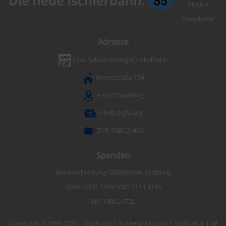
Projekt
Newsletter
Adresse
Club Salzkammergut Lokalbahn
Moosstraße 154
A-5020 Salzburg
info@skglb.org
ZVR: 748121403
Spenden
Bankverbindung: OBERBANK Salzburg
IBAN: AT91 1509 0001 1114 3145
BIC: OBKLAT2L
Copyright © 1999-2026 | skglb.org | ischlerbahn.com | skglb.jetzt | all