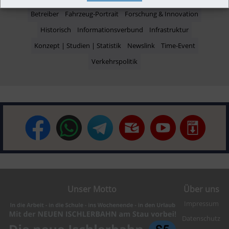
Betreiber
Fahrzeug-Portrait
Forschung & Innovation
Historisch
Informationsverbund
Infrastruktur
Konzept | Studien | Statistik
Newslink
Time-Event
Verkehrspolitik
Unser Motto
Über uns
Impressum
Datenschutz