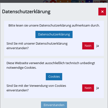
salzkammergut-rundblick.at
Datenschutzerklärung
×
Bitte lesen sie unsere Datenschutzerklärung aufmerksam durch.
Newslink: Klicken Sie hier um auf den externen Artikel von
Datenschutzerklärung
salzkammergut-rundblick.at
 zu gelangen.
(Neuer Tab wird geöffnet)
Sind Sie mit unserer Datenschutzerklärung
Nein
Ja
einverstanden?
Interessensgruppen
Diese Webseite verwendet ausschließlich technisch unbedingt
notwendige Cookies.
Austria-In-Motion
Branchenbeitrag
Fachbeitrag
Fan
Cookies
Projekt
Umwelt
Vereine & Verbände
Club SKGLB
Die Rote Elektrische
Sind Sie mit der Verwendung von Cookies
Nein
Ja
einverstanden?
Einverstanden
Themenbereiche