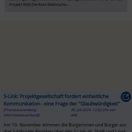
Projekt RSB
|
Die Rote Elektrische
...
S-Link: Projektgesellschaft fordert einheitliche
Kommunikation - eine Frage der "Glaubwürdigkeit"
[Presseaussendung,
30. Juli 2024, 12:02 Uhr
von
Informationsverbund]
AIM
Am 10. November stimmen die Bürgerinnen und Bürger aus
drei Salzburger Bezirken über den S-Link ab. Stadt und Land