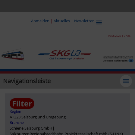
|
|
Anmelden
Aktuelles
Newsletter
10.08.2026 | 07:26
Navigationsleiste
Region
AT323 Salzburg und Umgebung
Branche
Schiene Salzburg GmbH
|
Salzburger Regionalstadtbahn Projektgesellschaft mbh (S-LINK)
|