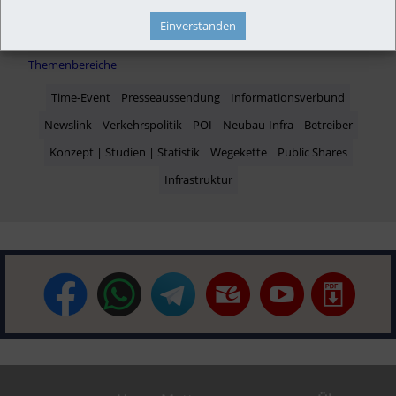
Einverstanden
Themenbereiche
Time-Event
Presseaussendung
Informationsverbund
Newslink
Verkehrspolitik
POI
Neubau-Infra
Betreiber
Konzept | Studien | Statistik
Wegekette
Public Shares
Infrastruktur