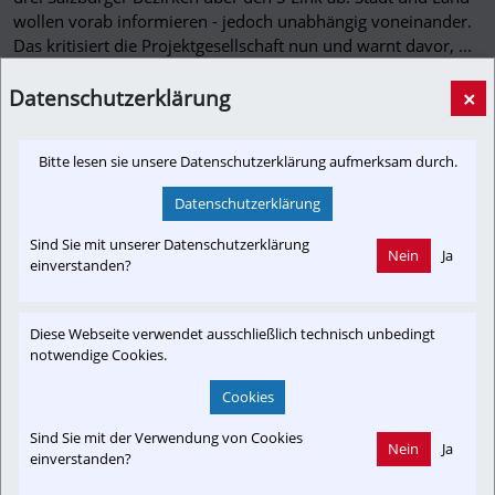
wollen vorab informieren - jedoch unabhängig voneinander.
Das kritisiert die Projektgesellschaft nun und warnt davor, ...
sn.at
Datenschutzerklärung
×
Bitte lesen sie unsere Datenschutzerklärung aufmerksam durch.
Datenschutzerklärung
Newslink: Klicken Sie hier um auf den externen Artikel von
sn.at
 zu gelangen.
Sind Sie mit unserer Datenschutzerklärung
(Neuer Tab wird geöffnet)
Nein
Ja
einverstanden?
Diese Webseite verwendet ausschließlich technisch unbedingt
Interessensgruppen
notwendige Cookies.
Vereine & Verbände
Austria-In-Motion
Fachbeitrag
Cookies
Projekt RSB
Die Rote Elektrische
Club SKGLB
In-Motion
Sind Sie mit der Verwendung von Cookies
Verkehrsforum BGL & RW
Branchenbeitrag
Anrainer
Nein
Ja
einverstanden?
ProBahn Inn-Salzach
Kontrovers