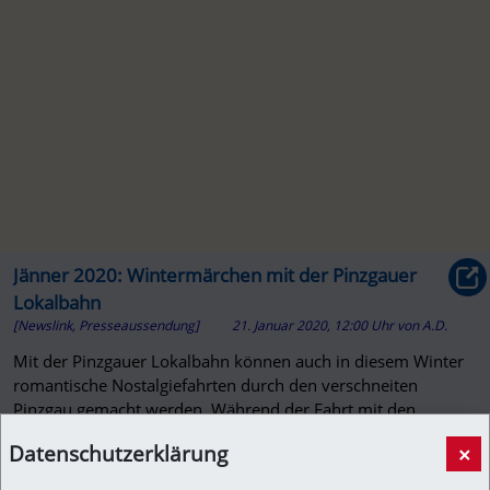
Jänner 2020: Wintermärchen mit der Pinzgauer
Lokalbahn
[Newslink, Presseaussendung]
21. Januar 2020, 12:00 Uhr
von
A.D.
Mit der Pinzgauer Lokalbahn können auch in diesem Winter
romantische Nostalgiefahrten durch den verschneiten
Pinzgau gemacht werden. Während der Fahrt mit den
nostalgischen Zügen gen...
Datenschutzerklärung
×
presse.salzburg-ag.at