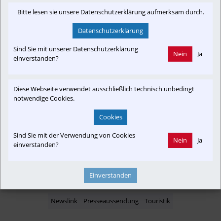
Bitte lesen sie unsere Datenschutzerklärung aufmerksam durch.
Datenschutzerklärung
Newslink: Klicken Sie hier um auf den externen Artikel von
Sind Sie mit unserer Datenschutzerklärung
Nein
Ja
presse.salzburg-ag.at
 zu gelangen.
einverstanden?
(Neuer Tab wird geöffnet)
Diese Webseite verwendet ausschließlich technisch unbedingt
notwendige Cookies.
Interessensgruppen
Cookies
Fan
Tourist
Austria-In-Motion
Die Rote Elektrische
Sind Sie mit der Verwendung von Cookies
Club SKGLB
Nein
Ja
einverstanden?
Einverstanden
Themenbereiche
Newslink
Presseaussendung
Touristik