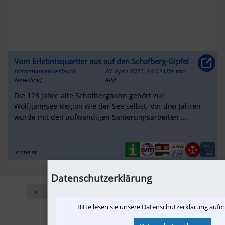
Vom Erlebnisquartier aus auf den Schafberg-Gipfel
[Informationsverbund,
20. April 2021, 14:57 Uhr
von
Newslink]
AIM
Die 128 Jahre alte Schafbergbahn gehört zur
Wolfgangsee-Region wie der See selbst. Vor drei Jahren
wurde mit den aufwändigen Sanierungsarbeiten ...
krone.at
Datenschutzerklärung
«
-10
‹
44
45
46
47
48
›
»
Bitte lesen sie unsere Datenschutzerklärung auf