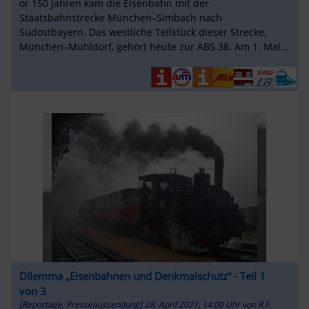
or 150 Jahren kam die Eisenbahn mit der
Staatsbahnstrecke München–Simbach nach
Südostbayern. Das westliche Teilstück dieser Strecke,
München–Mühldorf, gehört heute zur ABS 38. Am 1. Mai
1871 nahm die Teilstrecke Haidausen–Neuötting mit ...
Dilemma „Eisenbahnen und Denkmalschutz“ - Teil 1
von 3
[Reportage, Presseaussendung]
28. April 2021, 14:00 Uhr
von
R.F.