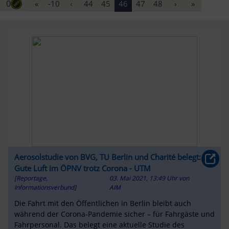
0
«
-10
‹
44
45
46
47
48
›
»
Aerosolstudie von BVG, TU Berlin und Charité belegt:
Gute Luft im ÖPNV trotz Corona - UTM
[Reportage,
03. Mai 2021, 13:49 Uhr
von
Informationsverbund]
AIM
Die Fahrt mit den Öffentlichen in Berlin bleibt auch
während der Corona-Pandemie sicher – für Fahrgäste und
Fahrpersonal. Das belegt eine aktuelle Studie des