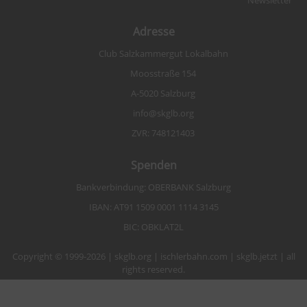
Adresse
Club Salzkammergut Lokalbahn
Moosstraße 154
A-5020 Salzburg
info@skglb.org
ZVR: 748121403
Spenden
Bankverbindung: OBERBANK Salzburg
IBAN: AT91 1509 0001 1114 3145
BIC: OBKLAT2L
Copyright © 1999-2026 | skglb.org | ischlerbahn.com | skglb.jetzt | all
rights reserved.