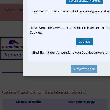
Datenschutzerklärung
Der Club SKGLB ist assoziiertes Mitglied im Informationsnetzwerk "in-
Sind Sie mit unserer Datenschutzerklärung einversta
motion.me"
Diese Webseite verwendet ausschließlich technisch u
Cookies.
Cookies
Sind Sie mit der Verwendung von Cookies einversta
Einverstanden
______________________________________________________________
Regionale Ansprechpartner | Unser Informationsverbund:
Die Rote Elektrische
Lebensraum Mattigtal