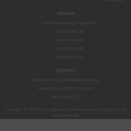
Adresse
Club Salzkammergut Lokalbahn
Moosstraße 154
A-5020 Salzburg
info@skglb.org
ZVR: 748121403
Spenden
Bankverbindung: OBERBANK Salzburg
IBAN: AT91 1509 0001 1114 3145
BIC: OBKLAT2L
Copyright © 1999-2026 | skglb.org | ischlerbahn.com | skglb.jetzt | all
rights reserved.