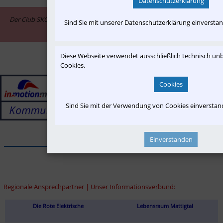
Datenschutzerklärung
Der Club SKGLB ist assoziiertes Mitglied im Informationsnetzwerk "in-
Sind Sie mit unserer Datenschutzerklärung einversta
motion.me"
Diese Webseite verwendet ausschließlich technisch u
Cookies.
Cookies
Sind Sie mit der Verwendung von Cookies einversta
Einverstanden
______________________________________________________________
Regionale Ansprechpartner | Unser Informationsverbund:
Die Rote Elektrische
Lebensraum Mattigtal