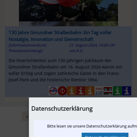
130 Jahre Gmundner Straßenbahn: Ein Tag voller
Nostalgie, Innovation und Gemeinschaft
[Informationsverbund,
21. August 2024, 10:00 Uhr
Presseaussendung]
von
A.D.
Die Feierlichkeiten zum 130-jährigen Jubiläum der
Gmundner Straßenbahn am 16. August 2024 waren ein
voller Erfolg und zogen zahlreiche Gäste in den Franz-
Josef-Park und die historische Remise 1894.
Datenschutzerklärung
«
‹
2
3
4
5
6
›
»
Bitte lesen sie unsere Datenschutzerklärung auf