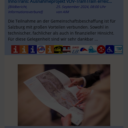
InnoTrans: Ausnahmeprojekt VDV-TramTrain erreicht
[Bildbericht,
25. September 2024, 08:00 Uhr
bedeutenden Meilenstein
Informationsverbund]
von
AIM
Die Teilnahme an der Gemeinschaftsbeschaffung ist für
Salzburg mit großen Vorteilen verbunden. Sowohl in
technischer, fachlicher als auch in finanzieller Hinsicht.
Für diese Gelegenheit sind wir sehr dankbar ...