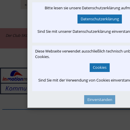
«
‹
1
2
3
4
5
›
»
Bitte lesen sie unsere Datenschutzerklärung auf
Datenschutzerklärung
Sind Sie mit unserer Datenschutzerklärung einversta
Der Club SKGLB ist assoziiertes Mitglied im Informationsnetzwerk "in-
motion.me"
Diese Webseite verwendet ausschließlich technisch u
Cookies.
Cookies
Sind Sie mit der Verwendung von Cookies einversta
Einverstanden
______________________________________________________________