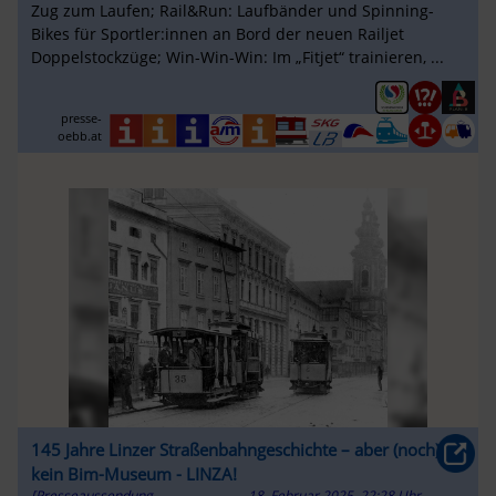
Zug zum Laufen; Rail&Run: Laufbänder und Spinning-
Bikes für Sportler:innen an Bord der neuen Railjet
Doppelstockzüge; Win-Win-Win: Im „Fitjet“ trainieren, ...
presse-
oebb.at
145 Jahre Linzer Straßenbahngeschichte – aber (noch)
kein Bim-Museum - LINZA!
[Presseaussendung,
18. Februar 2025, 22:28 Uhr