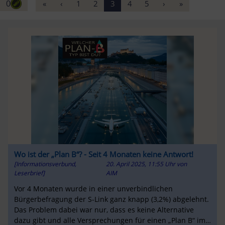
0
«
‹
1
2
3
4
5
›
»
Wo ist der „Plan B“? - Seit 4 Monaten keine Antwort!
[Informationsverbund,
20. April 2025, 11:55 Uhr
von
Leserbrief]
AIM
Vor 4 Monaten wurde in einer unverbindlichen
Bürgerbefragung der S-Link ganz knapp (3,2%) abgelehnt.
Das Problem dabei war nur, dass es keine Alternative
dazu gibt und alle Versprechungen für einen „Plan B“ im