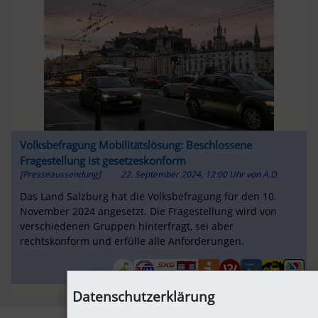
Volksbefragung Mobilitätslösung: Beschlossene
Fragestellung ist gesetzeskonform
[Presseaussendung]
22. September 2024, 12:00 Uhr
von
A.D.
Das Land Salzburg hat die Volksbefragung für den 10.
November 2024 angesetzt. Die Fragestellung wird von
verschiedenen Gruppen hinterfragt, sei aber
rechtskonform und erfülle alle Anforderungen.
Datenschutzerklärung