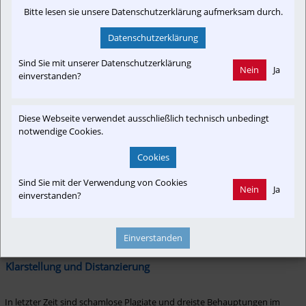
Ergänzend dazu gibt es den „City Beamer“. Dieses Konzept sieht vor, 
Bitte lesen sie unsere Datenschutzerklärung aufmerksam durch.
Menschen mithilfe eines High-Tech-Beamers sekundenschnell von einem 
Ort zum anderen zu transportieren. Ein ideales Verkehrsmittel für alle, die 
Datenschutzerklärung
es eilig haben und den Stress der Stoßzeiten umgehen wollen. 
Zugegeben, nicht ganz billig und auch nicht günstig, eigentlich noch nicht 
Sind Sie mit unserer Datenschutzerklärung
verfügbar, aber Plan-B´s kann man immer in Erwägung ziehen.
Nein
Ja
einverstanden?
Jeder dieser Vorschläge bringt die ernste Frage nach neuen 
Mobilitätslösungen auf charmante Weise ins Gespräch und hinterfragt 
Diese Webseite verwendet ausschließlich technisch unbedingt
die bestehenden Planungen mit einem Augenzwinkern.
notwendige Cookies.
Cookies
Mehr dazu findest du auf Facebook - Plan-B Salzburg
Sind Sie mit der Verwendung von Cookies
Nein
Ja
einverstanden?
oder auf Instagram - Plan-B Salzburg
Einverstanden
Klarstellung und Distanzierung
In letzter Zeit sind schamlose Plagiate und dreiste Behauptungen im 