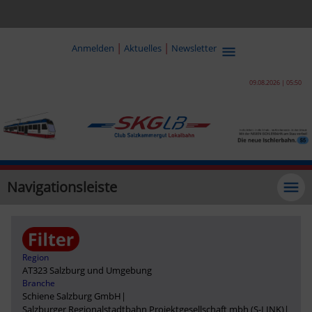
|
|
Anmelden
Aktuelles
Newsletter
09.08.2026 | 05:50
Navigationsleiste
Region
AT323 Salzburg und Umgebung
Branche
Schiene Salzburg GmbH
|
Salzburger Regionalstadtbahn Projektgesellschaft mbh (S-LINK)
|