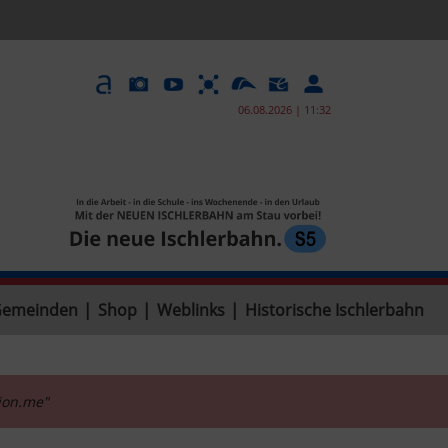
06.08.2026 | 11:32
Gemeinden
|
Shop
|
Weblinks
|
Historische Ischlerbahn
tion.me"