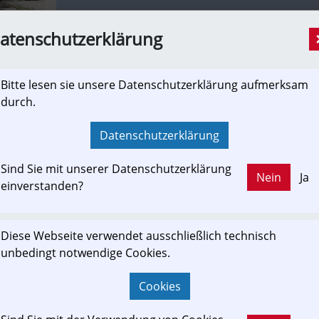
atenschutzerklärung
Gaming: Sanierung der Ötscherland Expre
[Informationsverbund, Newslink]
Bitte lesen sie unsere Datenschutzerklärung aufmerksam
Nach der Förderzusage des Landes NÖ in der Höhe
durch.
Sanierungsarbeiten an der Ötscherland Express-Tr
jede Holzschwelle im Abschnitt Pfaffenschlag bis 
Datenschutzerklärung
Sind Sie mit unserer Datenschutzerklärung
Nein
Ja
einverstanden?
noen.at
Alle Kunst ist das Kind ihrer Zeit - Muse
Malerkolonie - Ausstellung 2025
Diese Webseite verwendet ausschließlich technisch
[Informationsverbund, Presseaussendung]
unbedingt notwendige Cookies.
Ausflugstipp Salzkammergut: Die Zinkenbacher Mal
Cookies
politischen Umfeld und lädt zu einer Zeitreise vom
Zwischenkriegszeit bis zur Unterzeichnung des Staat