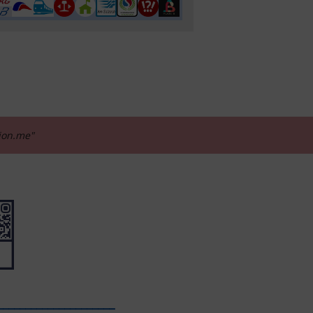
tion.me"
_____________________