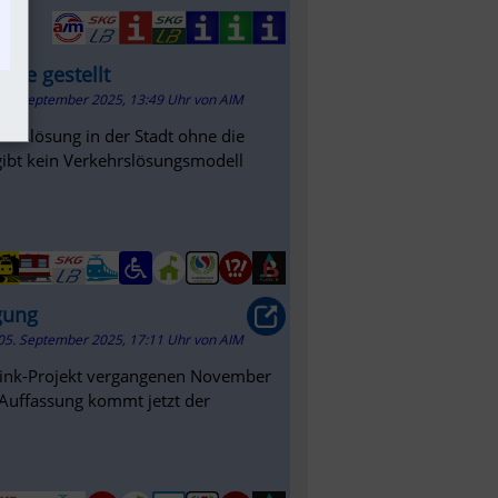
age gestellt
06. September 2025, 13:49 Uhr
von
AIM
kehrslösung in der Stadt ohne die
gibt kein Verkehrslösungsmodell
gung
05. September 2025, 17:11 Uhr
von
AIM
-Link-Projekt vergangenen November
 Auffassung kommt jetzt der