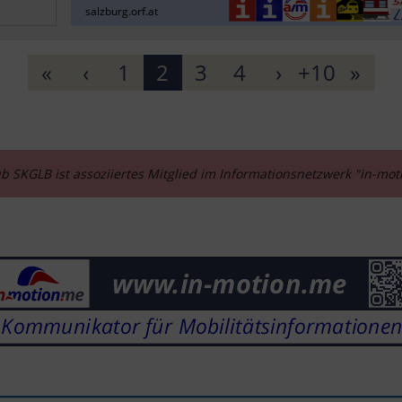
salzburg.orf.at
«
‹
1
2
3
4
›
+10
»
b SKGLB ist assoziiertes Mitglied im Informationsnetzwerk "in-mo
________________________________________________________