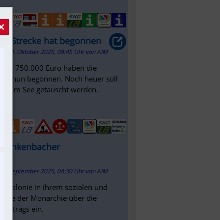
×
ss-Strecke hat begonnen
14. Oktober 2025, 09:45 Uhr
von
AIM
 von 750.000 Euro haben die
asse nun begonnen. Noch heuer soll
Lunz am See getauscht werden.
um Zinkenbacher
19. September 2025, 08:30 Uhr
von
AIM
erkolonie in ihrem sozialen und
 Ende der Monarchie über die
vertrags ein.