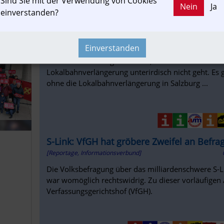
Sind Sie mit der Verwendung von Cookies
Nein
Ja
einverstanden?
Abstimmung laut VfGH-Höchstgericht in Fr
[Bildbericht, Informationsverbund]
Einverstanden
Mittlerweile ist längst bekannt, dass es bei der Ver
Lokalbahnverlängerung unterirdisch nicht geht. Es 
ohne die Lokalbahnverlängerung in Salzburg ...
S-Link: VfGH hat gröbere Zweifel an Befra
[Reportage, Informationsverbund]
Die Volksbefragung über das milliardenschwere S
war womöglich rechtswidrig. Zu dieser vorläufigen
Verfassungsgerichtshof (VfGH).