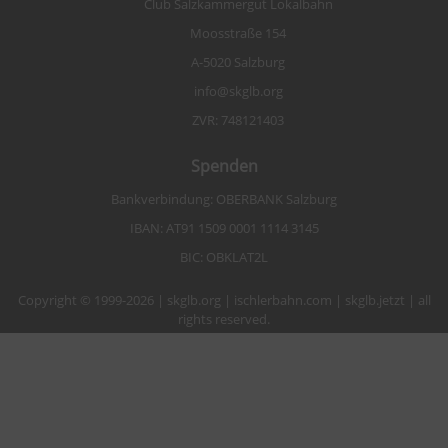
Club Salzkammergut Lokalbahn
Moosstraße 154
A-5020 Salzburg
info@skglb.org
ZVR: 748121403
Spenden
Bankverbindung: OBERBANK Salzburg
IBAN: AT91 1509 0001 1114 3145
BIC: OBKLAT2L
Copyright © 1999-2026 | skglb.org | ischlerbahn.com | skglb.jetzt | all
rights reserved.