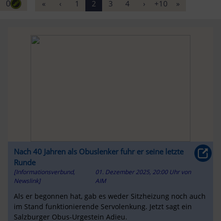
0
«
‹
1
2
3
4
›
+10
»
Nach 40 Jahren als Obuslenker fuhr er seine letzte
Runde
[Informationsverbund,
01. Dezember 2025, 20:00 Uhr
von
Newslink]
AIM
Als er begonnen hat, gab es weder Sitzheizung noch auch
im Stand funktionierende Servolenkung. Jetzt sagt ein
Salzburger Obus-Urgestein Adieu.