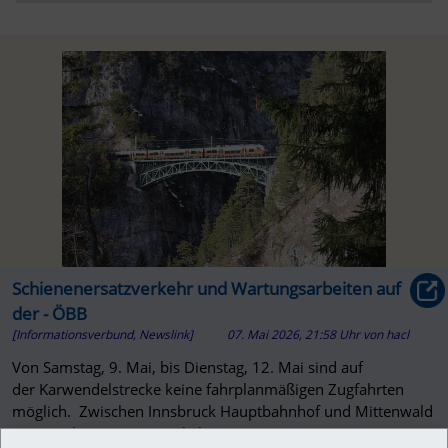
Schienenersatzverkehr und Wartungsarbeiten auf
der - ÖBB
[Informationsverbund, Newslink]
07. Mai 2026, 21:58 Uhr
von
hacl
Von Samstag, 9. Mai, bis Dienstag, 12. Mai sind auf
der Karwendelstrecke keine fahrplanmäßigen Zugfahrten
möglich. Zwischen Innsbruck Hauptbahnhof und Mittenwald
ist ein Schienenersatzverkehr...