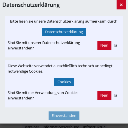
Datenschutzerklärung
×
presse-oebb.at
Bitte lesen sie unsere Datenschutzerklärung aufmerksam durch.
Datenschutzerklärung
Newslink: Klicken Sie hier um auf den externen Artikel von
Sind Sie mit unserer Datenschutzerklärung
presse-oebb.at
 zu gelangen.
Nein
Ja
einverstanden?
(Neuer Tab wird geöffnet)
Diese Webseite verwendet ausschließlich technisch unbedingt
notwendige Cookies.
Interessensgruppen
Cookies
Anrainer
Austria-In-Motion
Baustelle
Branchenbeitrag
Fachbeitrag
Fahrgast
Projekt
Radverkehr
SEV
Störung
Sind Sie mit der Verwendung von Cookies
Nein
Ja
einverstanden?
Einverstanden
Themenbereiche
Betreiber
Informationsverbund
Infrastruktur