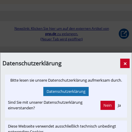
Newslink: Klicken Sie hier um auf den externen Artikel von
pnp.de
 zu gelangen.
(Neuer Tab wird geöffnet)
Datenschutzerklärung
×
Bitte lesen sie unsere Datenschutzerklärung aufmerksam durch.
Datenschutzerklärung
Sind Sie mit unserer Datenschutzerklärung
Nein
Ja
einverstanden?
6000 Menschen unterschrieben für die Elektrifizierung der 
Diese Webseite verwendet ausschließlich technisch unbedingt
Strecke Simbach-Mühldorf
notwendige Cookies.