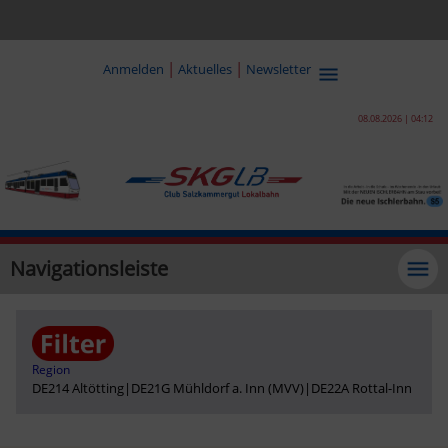
|
|
Anmelden
Aktuelles
Newsletter
08.08.2026 | 04:12
Navigationsleiste
Region
DE214 Altötting
|
DE21G Mühldorf a. Inn (MVV)
|
DE22A Rottal-Inn