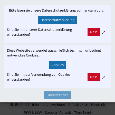
Bitte lesen sie unsere Datenschutzerklärung aufmerksam durch.
Datenschutzerklärung
Newslink: Klicken Sie hier um auf den externen Artikel von
Sind Sie mit unserer Datenschutzerklärung
krone.at
 zu gelangen.
Nein
Ja
(Neuer Tab wird geöffnet)
einverstanden?
Diese Webseite verwendet ausschließlich technisch unbedingt
notwendige Cookies.
Interessensgruppen
Cookies
Austria-In-Motion
Branchenbeitrag
Fachbeitrag
Fahrgast
Störung
Unfall
Sind Sie mit der Verwendung von Cookies
Nein
Ja
einverstanden?
Themenbereiche
Einverstanden
EK-BÜ Unfall
Informationsverbund
Infrastruktur
Newslink
PKW & LKW
Strecken-Portrait
Time-Event