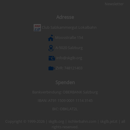
Newsletter
Adresse
Club Salzkammergut Lokalbahn
Moosstraße 154
A-5020 Salzburg
info@skglb.org
ZVR: 748121403
Spenden
Bankverbindung: OBERBANK Salzburg
IBAN: AT91 1509 0001 1114 3145
BIC: OBKLAT2L
Copyright © 1999-2026 | skglb.org | ischlerbahn.com | skglb.jetzt | all
rights reserved.