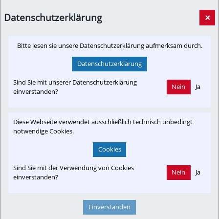
alle Züge gesperrt.
Datenschutzerklärung
×
kleinezeitung.at
Bitte lesen sie unsere Datenschutzerklärung aufmerksam durch.
Datenschutzerklärung
Sind Sie mit unserer Datenschutzerklärung
Newslink: Klicken Sie hier um auf den externen Artikel von
Nein
Ja
einverstanden?
kleinezeitung.at
 zu gelangen.
(Neuer Tab wird geöffnet)
Diese Webseite verwendet ausschließlich technisch unbedingt
notwendige Cookies.
Interessensgruppen
Cookies
Austria-In-Motion
Branchenbeitrag
Fachbeitrag
Fahrgast
Sind Sie mit der Verwendung von Cookies
Nein
Ja
Störung
Umwelt
einverstanden?
Einverstanden
Themenbereiche