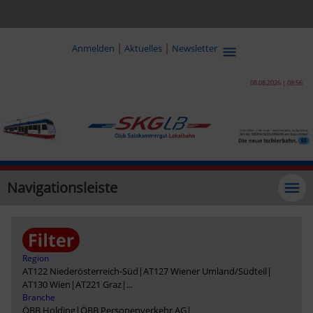
|
|
Anmelden
Aktuelles
Newsletter
08.08.2026 | 08:56
Navigationsleiste
Region
AT122 Niederösterreich-Süd
|
AT127 Wiener Umland/Südteil
|
AT130 Wien
|
AT221 Graz
|
...
Branche
ÖBB Holding
|
ÖBB Personenverkehr AG
|