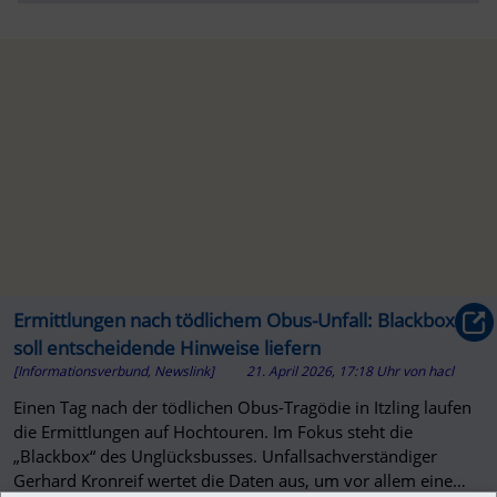
Ermittlungen nach tödlichem Obus-Unfall: Blackbox
soll entscheidende Hinweise liefern
[Informationsverbund, Newslink]
21. April 2026, 17:18 Uhr
von
hacl
Einen Tag nach der tödlichen Obus-Tragödie in Itzling laufen
die Ermittlungen auf Hochtouren. Im Fokus steht die
„Blackbox“ des Unglücksbusses. Unfallsachverständiger
Gerhard Kronreif wertet die Daten aus, um vor allem eine