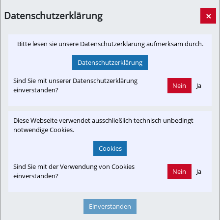
entscheidend...
salzburg24.at
Datenschutzerklärung
×
Bitte lesen sie unsere Datenschutzerklärung aufmerksam durch.
Datenschutzerklärung
Newslink: Klicken Sie hier um auf den externen Artikel von
salzburg24.at
 zu gelangen.
Sind Sie mit unserer Datenschutzerklärung
(Neuer Tab wird geöffnet)
Nein
Ja
einverstanden?
Diese Webseite verwendet ausschließlich technisch unbedingt
Interessensgruppen
notwendige Cookies.
Austria-In-Motion
Branchenbeitrag
Fachbeitrag
Fahrgast
Cookies
Unfall
Sind Sie mit der Verwendung von Cookies
Nein
Ja
einverstanden?
Themenbereiche
Einverstanden
Antriebstechnik
Fahrzeug-Portrait
Forschung & Innovation