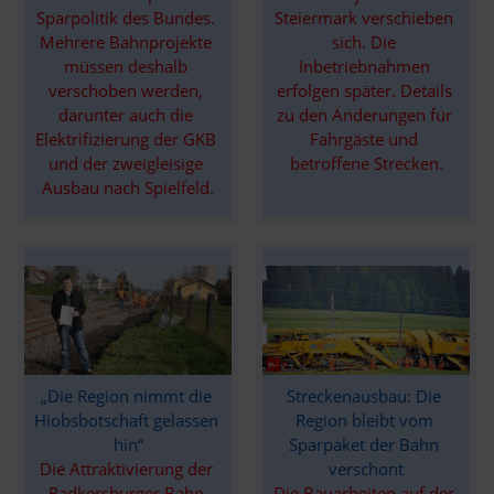
Steiermark verschieben 
Sparpolitik des Bundes. 
sich. Die 
Mehrere Bahnprojekte 
Inbetriebnahmen 
müssen deshalb 
erfolgen später. Details 
verschoben werden, 
zu den Änderungen für 
darunter auch die 
Fahrgäste und 
Elektrifizierung der GKB 
betroffene Strecken.
und der zweigleisige 
Ausbau nach Spielfeld.
Streckenausbau: Die 
„Die Region nimmt die 
Region bleibt vom 
Hiobsbotschaft gelassen 
Sparpaket der Bahn 
hin“
verschont
Die Attraktivierung der 
Die Bauarbeiten auf der 
Radkersburger Bahn 