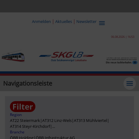
|
|
Anmelden
Aktuelles
Newsletter
06.08.2026 | 16:53
Navigationsleiste
Region
AT22 Steiermark
|
AT312 Linz-Wels
|
AT313 Mühlviertel
|
AT314 Steyr-Kirchdorf
|
...
Branche
ÖBB Holding
|
ÖBB Infrastruktur AG