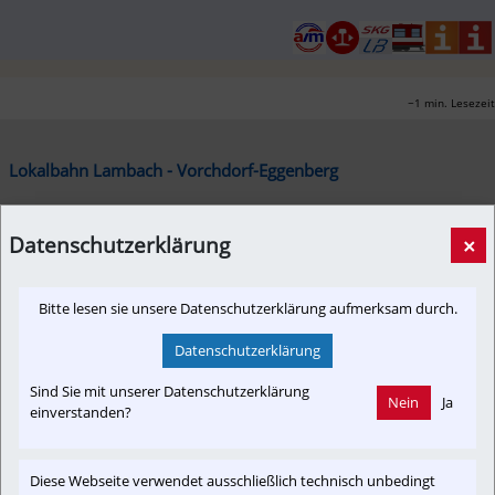
~1 min. Lesezeit
Lokalbahn Lambach - Vorchdorf-Eggenberg
Datenschutzerklärung
×
Die Lokalbahn Lambach – Vorchdorf-Eggenberg auf 
OpenRailwayMap
Bitte lesen sie unsere Datenschutzerklärung aufmerksam durch.
Auf der Lokalbahn Lambach – Vorchdorf-Eggenberg herrscht nach dem 
Datenschutzerklärung
Ausfall des ET 20.111 (ex EAG ET 5) am 19. Mai 2025 akuter 
Fahrzeugmangel. In der Not stellt die – ebenfalls von Stern & Hafferl 
Sind Sie mit unserer Datenschutzerklärung
betriebene – Linzer Lokalbahn AG ihren ET 22.106 zur Verfügung. 
Nein
Ja
einverstanden?
Dieser Triebwagen wurde am 21.Mai von Eferding nach Lambach 
geschleppt und dann mit eigener Kraft nach Vorchdorf-Eggenberg 
überstellt und umgehend auch eingesetzt. Damit befinden sich mit dem 
Diese Webseite verwendet ausschließlich technisch unbedingt