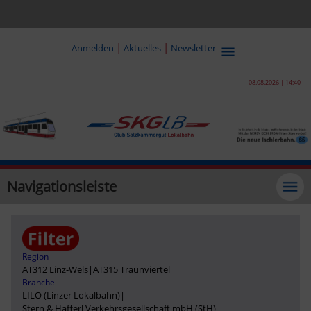
|
|
Anmelden
Aktuelles
Newsletter
08.08.2026 | 14:40
Navigationsleiste
Region
AT312 Linz-Wels
|
AT315 Traunviertel
Branche
LILO (Linzer Lokalbahn)
|
Stern & Hafferl Verkehrsgesellschaft mbH (StH)