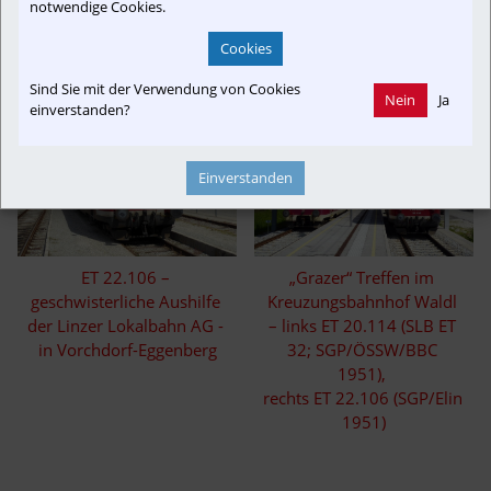
ET 20.114 (vulgo SLB ET 32) auf dieser Lokalbahn zwei „Grazer“ 
notwendige Cookies.
Triebwagen der gleichen Fahrzeugfamilie die sich ähneln – aber doch 
erhebliche bauliche Unterschiede aufweisen – im Einsatz.
Cookies
Sind Sie mit der Verwendung von Cookies
Nein
Ja
einverstanden?
Einverstanden
ET 22.106 – 
„Grazer“ Treffen im 
geschwisterliche Aushilfe 
Kreuzungsbahnhof Waldl 
der Linzer Lokalbahn AG - 
– links ET 20.114 (SLB ET 
in Vorchdorf-Eggenberg
32; SGP/ÖSSW/BBC 
1951), 

rechts ET 22.106 (SGP/Elin 
1951)