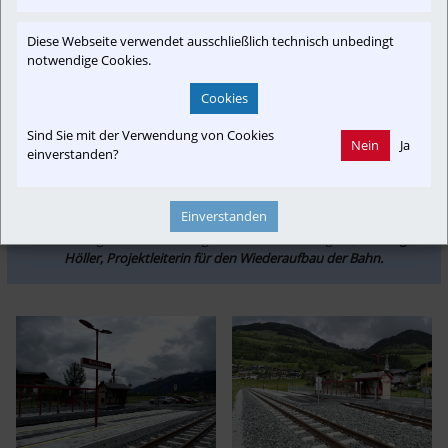
Letzte Arbeiten an den Gleisen
Diese Webseite verwendet ausschließlich technisch unbedingt
notwendige Cookies.
Der bereits fertiggestellte barrierefreie Bahnhof in Stuhlfelden punktet 
mit überdachten Radabstellplätzen und einem Pendler-Parkplatz. An den 
Cookies
Gleisen zwischen Niedernsill und Mittersill werden derzeit die letzten 
Arbeiten erledigt.
Sind Sie mit der Verwendung von Cookies
Nein
Ja
einverstanden?
„Es wird jetzt nur noch an den Abschnitten mit den festen Fahrbahnen 
gearbeitet. Das sind die Bereiche, die bei Hochwasser überströmt 
Einverstanden
werden. Die konventionellen Gleisstrecken mit Schotterbett sind 
bereits fertig. Wir sind sozusagen in den letzten Zügen“, 
so Margit 
Höller, Projektleiterin für den Wiederaufbau der Bahn.