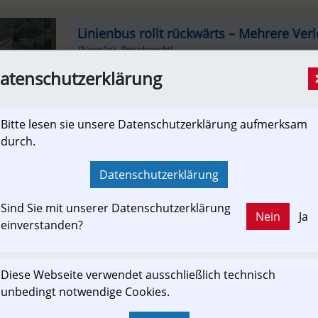
Linienbus rollt rückwärts – Mehrere Verl
[Newslink, Reisebericht]
Am frühen Freitagnachmittag hat sich im Südtirol
atenschutzerklärung
ereignet. Dabei haben sich mehrere Passagiere v
Freiwilligen Feuerwehren von Tramin und Kurtatsch
Bitte lesen sie unsere Datenschutzerklärung aufmerksam
durch.
unsertirol24.com
Datenschutzerklärung
Sind Sie mit unserer Datenschutzerklärung
Nein
Ja
einverstanden?
ewslink: Klicken Sie hier um auf den externen Artikel von
unsertirol24.com
 zu gelangen.
Diese Webseite verwendet ausschließlich technisch
(Neuer Tab wird geöffnet)
unbedingt notwendige Cookies.