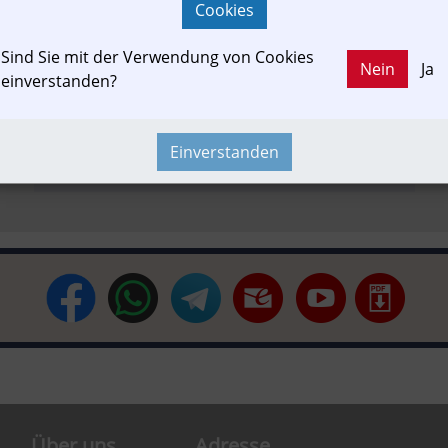
Cookies
Sind Sie mit der Verwendung von Cookies
Austria-In-Motion
Fachbeitrag
Fahrgast
Unfall
Nein
Ja
einverstanden?
Einverstanden
Newslink
PKW & LKW
Reisebericht
Time-Event
Über uns
Adresse