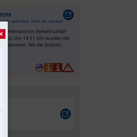
etzte
05. April 2024, 18:41 Uhr
von
hacl
er Unterland ein Verkehrsunfall
×
erletzt. Um 14.51 Uhr wurden die
 alarmiert. Mit der Erstinfo...