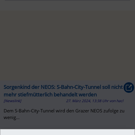
Sorgenkind der NEOS: S-Bahn-City-Tunnel soll nicht
mehr stiefmütterlich behandelt werden
[Newslink]
27. März 2024, 13:38 Uhr
von
hacl
Dem S-Bahn-City-Tunnel wird den Grazer NEOS zufolge zu
wenig...