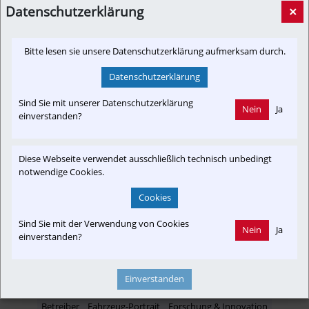
Datenschutzerklärung
×
5min.at
Bitte lesen sie unsere Datenschutzerklärung aufmerksam durch.
Datenschutzerklärung
Newslink: Klicken Sie hier um auf den externen Artikel von
Sind Sie mit unserer Datenschutzerklärung
5min.at
 zu gelangen.
Nein
Ja
einverstanden?
(Neuer Tab wird geöffnet)
Diese Webseite verwendet ausschließlich technisch unbedingt
notwendige Cookies.
Interessensgruppen
Cookies
Austria-In-Motion
Branchenbeitrag
Fachbeitrag
Fahrgast
Projekt
Umwelt
Sind Sie mit der Verwendung von Cookies
Nein
Ja
einverstanden?
Einverstanden
Themenbereiche
Betreiber
Fahrzeug-Portrait
Forschung & Innovation