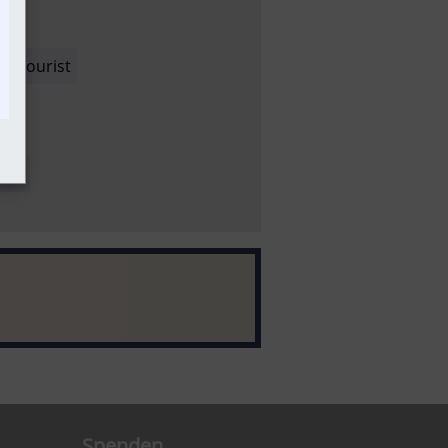
g
Tourist
tte
Spenden