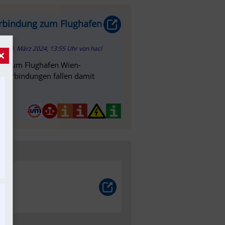
erbindung zum Flughafen
20. März 2024, 13:55 Uhr
von
hacl
×
ke zum Flughafen Wien-
gverbindungen fallen damit