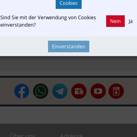
Cookies
Sind Sie mit der Verwendung von Cookies
n-Motion
Branchenbeitrag
Fachbeitrag
Fahrgast
Störun
Nein
Ja
einverstanden?
Einverstanden
treiber
Newslink
Personal
Time-Event
Touristik
Wegeke
Über uns
Adresse