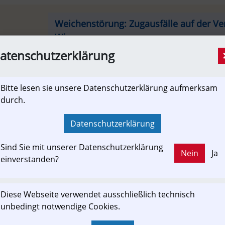
Weichenstörung: Zugausfälle auf der V
Wien
[Newslink]
atenschutzerklärung
Am Mittwochnachmittag kommt es auf der Strec
Schwechat zu einer Weichenstörung. Wichtige Zu
vorläufig aus. WIEN/SCHWECHAT.
Bitte lesen sie unsere Datenschutzerklärung aufmerksam
durch.
meinbezirk.at
Datenschutzerklärung
Sind Sie mit unserer Datenschutzerklärung
Nein
Ja
einverstanden?
ewslink: Klicken Sie hier um auf den externen Artikel von
meinbezirk.at
 zu gelangen.
Diese Webseite verwendet ausschließlich technisch
(Neuer Tab wird geöffnet)
unbedingt notwendige Cookies.