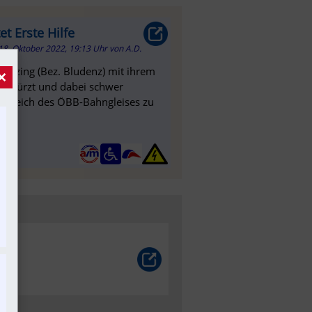
et Erste Hilfe
18. Oktober 2022, 19:13 Uhr
von
A.D.
 Nenzing (Bez. Bludenz) mit ihrem
×
gestürzt und dabei schwer
 Bereich des ÖBB-Bahngleises zu