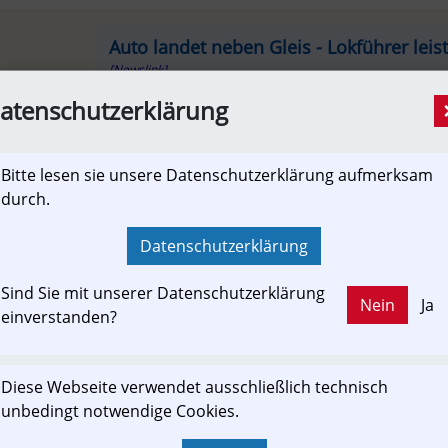
Auto landet neben Gleis - Lokführer leist
[Newslink]
Eine 49-jährige Autofahrerin ist Dienstag früh in
atenschutzerklärung
Fahrzeug 20 Meter über einen steilen Abhang ab
verletzt worden. Der Wagen kam unmittelbar im
...
Bitte lesen sie unsere Datenschutzerklärung aufmerksam
durch.
sn.at
Datenschutzerklärung
Sind Sie mit unserer Datenschutzerklärung
Nein
Ja
einverstanden?
ewslink: Klicken Sie hier um auf den externen Artikel von
sn.at
 zu gelangen.
Diese Webseite verwendet ausschließlich technisch
(Neuer Tab wird geöffnet)
unbedingt notwendige Cookies.