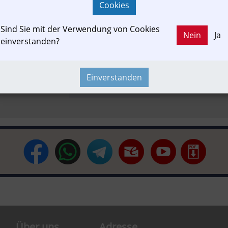
Cookies
Sind Sie mit der Verwendung von Cookies
Austria-In-Motion
Barrierefrei
In-Motion
Störung
Nein
Ja
einverstanden?
Einverstanden
Newslink
PKW & LKW
Über uns
Adresse