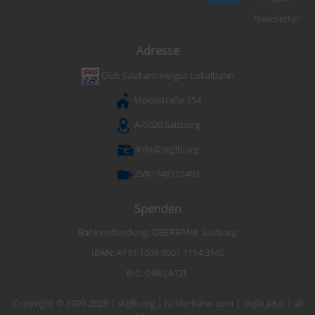
Newsletter
Adresse
Club Salzkammergut Lokalbahn
Moosstraße 154
A-5020 Salzburg
info@skglb.org
ZVR: 748121403
Spenden
Bankverbindung: OBERBANK Salzburg
IBAN: AT91 1509 0001 1114 3145
BIC: OBKLAT2L
Copyright © 1999-2026 | skglb.org | ischlerbahn.com | skglb.jetzt | all