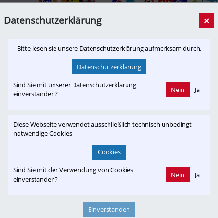
link.at
Datenschutzerklärung
×
Bitte lesen sie unsere Datenschutzerklärung aufmerksam durch.
Newslink: Klicken Sie hier um auf den externen Artikel von
Datenschutzerklärung
s-link.at
 zu gelangen.
(Neuer Tab wird geöffnet)
Sind Sie mit unserer Datenschutzerklärung
Nein
Ja
einverstanden?
Interessensgruppen
Diese Webseite verwendet ausschließlich technisch unbedingt
notwendige Cookies.
Austria-In-Motion
Fachbeitrag
Projekt RSB
Die Rote Elektrische
Club SKGLB
In-Motion
Cookies
Verkehrsforum BGL & RW
Baustelle
Branchenbeitrag
Sind Sie mit der Verwendung von Cookies
Nein
Ja
einverstanden?
Barrierefrei
Anrainer
ProBahn Inn-Salzach
Umwelt
Einverstanden