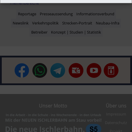
Themenbereiche
Reportage
Presseaussendung
Informationsverbund
Newslink
Verkehrspolitik
Strecken-Portrait
Neubau-Infra
Betreiber
Konzept | Studien | Statistik
Unser Motto
Über uns
Impressum
Datenschutz
Projekt