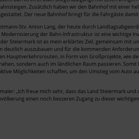
ahnsteigen. Zusätzlich haben wir den Bahnhof mit einer he
gestattet. Der neue Bahnhof bringt für die Fahrgäste damit v
tmann-Stv. Anton Lang, der heute durch Landtagsabgeordn
 Modernisierung der Bahn-Infrastruktur ist eine wichtige Inve
der Steiermark ist es mein erklärtes Ziel, gemeinsam mit u
hin deutlich auszubauen und für die kommenden Anforderung
gen Hauptverkehrsrouten, in Form von Großprojekte, wie d
ehen, sondern auch im ländlichen Raum passieren. Somit kö
raktive Möglichkeiten schaffen, um den Umstieg vom Auto auf
aier: „Ich freue mich sehr, dass das Land Steiermark und di
Bevölkerung einen noch besseren Zugang zu dieser wichtige