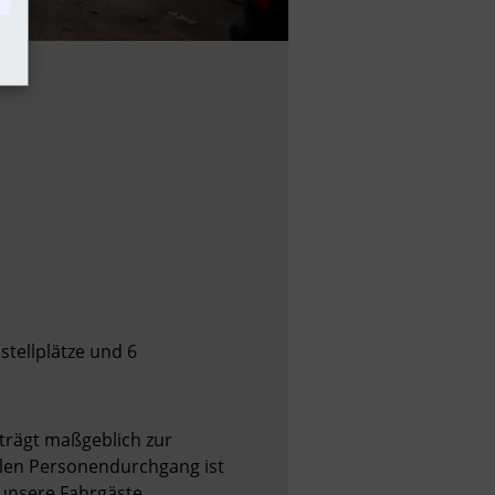
stellplätze und 6
rägt maßgeblich zur 
len Personendurchgang ist 
unsere Fahrgäste 