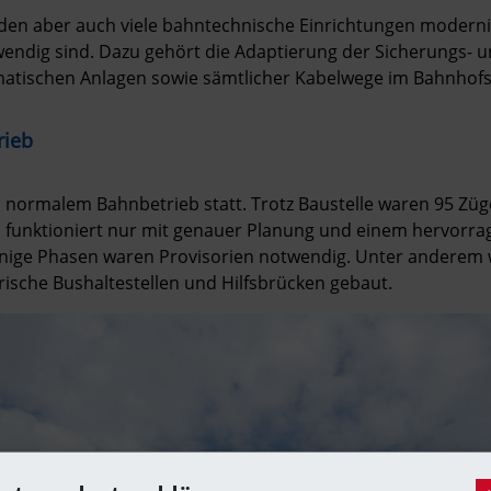
 aber auch viele bahntechnische Einrichtungen modernisie
endig sind. Dazu gehört die Adaptierung der Sicherungs- und
matischen Anlagen sowie sämtlicher Kabelwege im Bahnhofs
rieb
normalem Bahnbetrieb statt. Trotz Baustelle waren 95 Züge
s funktioniert nur mit genauer Planung und einem hervorr
inige Phasen waren Provisorien notwendig. Unter anderem w
rische Bushaltestellen und Hilfsbrücken gebaut.