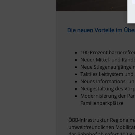
Die neuen Vorteile im Über
100 Prozent barrierefrei
Neuer Mittel- und Randb
Neue Stiegenaufgänge mi
Taktiles Leitsystem und
Neues Informations- un
Neugestaltung des Vor
Modernisierung der Park
Familienparkplätze
ÖBB-Infrastruktur Regionalm
umweltfreundlichen Mobilität
der Bahnhof ab sofort 100 Pro