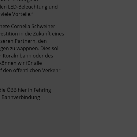
llen LED-Beleuchtung und 
iele Vorteile.“
ete Cornelia Schweiner 
stition in die Zukunft eines 
nseren Partnern, den 
en zu wappnen. Dies soll 
er Koralmbahn oder des 
nnen wir für alle 
 den öffentlichen Verkehr 
e ÖBB hier in Fehring 
n Bahnverbindung 