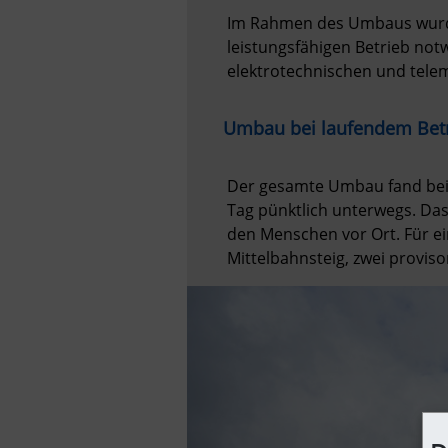
Im Rahmen des Umbaus wurden
leistungsfähigen Betrieb notw
elektrotechnischen und tele
Umbau bei laufendem Bet
Der gesamte Umbau fand bei 
Tag pünktlich unterwegs. Da
den Menschen vor Ort. Für e
Mittelbahnsteig, zwei proviso