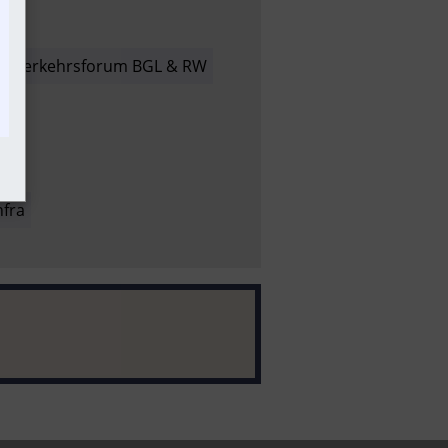
n
Verkehrsforum BGL & RW
fra