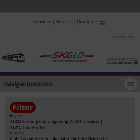
|
|
Anmelden
Aktuelles
Newsletter
07.08.2026 | 08:50
Navigationsleiste
Region
AT323 Salzburg und Umgebung
|
AT311 Innviertel
|
AT315 Traunviertel
Branche
Club Salzkammergut Lokalbahn
|
Die Rote Elektrische