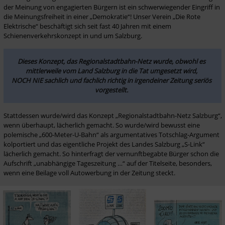
der Meinung von engagierten Bürgern ist ein schwerwiegender Eingriff in 
die Meinungsfreiheit in einer „Demokratie“! Unser Verein „Die Rote 
Elektrische“ beschäftigt sich seit fast 40 Jahren mit einem 
Schienenverkehrskonzept in und um Salzburg. 
Dieses Konzept, das Regionalstadtbahn-Netz wurde, obwohl es 
mittlerweile vom Land Salzburg in die Tat umgesetzt wird, 

NOCH NIE sachlich und fachlich richtig in irgendeiner Zeitung seriös 
vorgestellt. 
Stattdessen wurde/wird das Konzept „Regionalstadtbahn-Netz Salzburg“, 
wenn überhaupt, lächerlich gemacht. So wurde/wird bewusst eine 
polemische „600-Meter-U-Bahn“ als argumentatives Totschlag-Argument 
kolportiert und das eigentliche Projekt des Landes Salzburg „S-Link“ 
lächerlich gemacht. So hinterfragt der vernunftbegabte Bürger schon die 
Aufschrift „unabhängige Tageszeitung …“ auf der Titelseite, besonders, 
wenn eine Beilage voll Autowerbung in der Zeitung steckt.