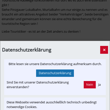
Touristische Radwege funktionieren nur dort wo es auch eine Eisenbahn 
gibt !

Siehe Pinzgauer Lokalbahn, Murtalbahn um nur einige zu nennen und es 
braucht ein attraktives Angebot beider "Verkehrsträger", beide benötigen 
einander und gemeinsam können sie eine echte Bereicherung für die 
touristische Region sein !
Zur Umfrage:
Datenschutzerklärung
×
Bitte lesen sie unsere Datenschutzerklärung aufmerksam durch.
Datenschutzerklärung
Sind Sie mit unserer Datenschutzerklärung
Nein
Ja
einverstanden?
Diese Webseite verwendet ausschließlich technisch unbedingt
notwendige Cookies.