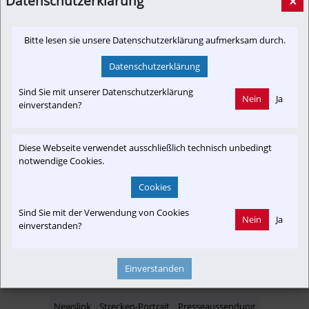
Datenschutzerklärung
×
...
presse-oebb.at
Bitte lesen sie unsere Datenschutzerklärung aufmerksam durch.
Datenschutzerklärung
Sind Sie mit unserer Datenschutzerklärung
Newslink: Klicken Sie hier um auf den externen Artikel von
Nein
Ja
presse-oebb.at
 zu gelangen.
einverstanden?
(Neuer Tab wird geöffnet)
Diese Webseite verwendet ausschließlich technisch unbedingt
notwendige Cookies.
Interessensgruppen
Cookies
Austria-In-Motion
Barrierefrei
In-Motion
Projekt
Sind Sie mit der Verwendung von Cookies
Nein
Ja
Anrainer
einverstanden?
Einverstanden
Themenbereiche
Newslink
Strecken-Portrait
Presseaussendung