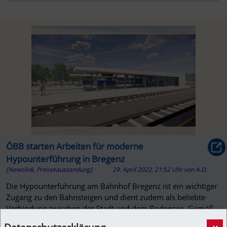
ÖBB starten Arbeiten für moderne
Hypounterführung in Bregenz
[Newslink, Presseaussendung]
29. April 2022, 21:52 Uhr
von
A.D.
Die Hypounterführung am Bahnhof Bregenz ist ein wichtiger
Zugang zu den Bahnsteigen und dient zudem als beliebte
Verbindung zwischen der Stadt und dem Bodensee. Gemäß
der getroffenen Planungsvereinbarung wird die Unterführung