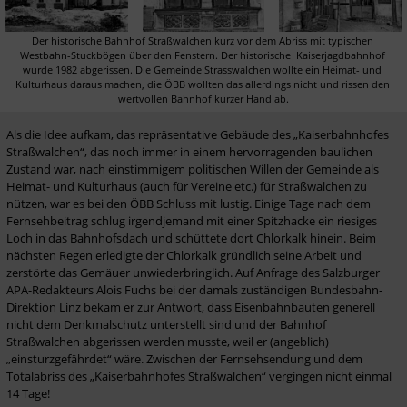
Der historische Bahnhof Straßwalchen kurz vor dem Abriss mit typischen 
Westbahn-Stuckbögen über den Fenstern. Der historische  Kaiserjagdbahnhof 
wurde 1982 abgerissen. Die Gemeinde Strasswalchen wollte ein Heimat- und 
Kulturhaus daraus machen, die ÖBB wollten das allerdings nicht und rissen den 
wertvollen Bahnhof kurzer Hand ab.
Als die Idee aufkam, das repräsentative Gebäude des „Kaiserbahnhofes 
Straßwalchen“, das noch immer in einem hervorragenden baulichen 
Zustand war, nach einstimmigem politischen Willen der Gemeinde als 
Heimat- und Kulturhaus (auch für Vereine etc.) für Straßwalchen zu 
nützen, war es bei den ÖBB Schluss mit lustig. Einige Tage nach dem 
Fernsehbeitrag schlug irgendjemand mit einer Spitzhacke ein riesiges 
Loch in das Bahnhofsdach und schüttete dort Chlorkalk hinein. Beim 
nächsten Regen erledigte der Chlorkalk gründlich seine Arbeit und 
zerstörte das Gemäuer unwiederbringlich. Auf Anfrage des Salzburger 
APA-Redakteurs Alois Fuchs bei der damals zuständigen Bundesbahn-
Direktion Linz bekam er zur Antwort, dass Eisenbahnbauten generell 
nicht dem Denkmalschutz unterstellt sind und der Bahnhof 
Straßwalchen abgerissen werden musste, weil er (angeblich) 
„einsturzgefährdet“ wäre. Zwischen der Fernsehsendung und dem 
Totalabriss des „Kaiserbahnhofes Straßwalchen“ vergingen nicht einmal 
14 Tage!