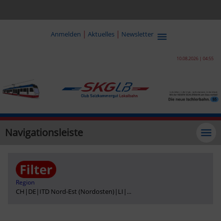
|
|
Anmelden
Aktuelles
Newsletter
10.08.2026 | 04:55
Navigationsleiste
Region
CH
|
DE
|
ITD Nord-Est (Nordosten)
|
LI
|
...