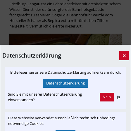
Friedburg-Lengau tat ein Fahrdienstleiter mit architektonischem 
Wissen Dienst, der dafür sorgte, das Bahnhofsgebäude 
fachgerecht zu sanieren. Sogar die Bahnhofsuhr wurde vom 
Hersteller Schauer als Replica extra mit römischen Ziffern 
hergestellt, vermutlich die erste dieser Art. 
Datenschutzerklärung
×
Bitte lesen sie unsere Datenschutzerklärung aufmerksam durch.
Datenschutzerklärung
Sind Sie mit unserer Datenschutzerklärung
Nein
Ja
einverstanden?
Diese Webseite verwendet ausschließlich technisch unbedingt
notwendige Cookies.