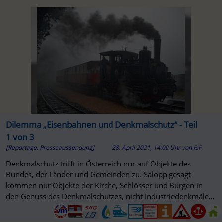
Dilemma „Eisenbahnen und Denkmalschutz“ - Teil
1 von 3
[Reportage, Presseaussendung]
28. April 2021, 14:00 Uhr
von
R.F.
Denkmalschutz trifft in Österreich nur auf Objekte des
Bundes, der Länder und Gemeinden zu. Salopp gesagt
kommen nur Objekte der Kirche, Schlösser und Burgen in
den Genuss des Denkmalschutzes, nicht Industriedenkmäler
wie Eisenbahnen!