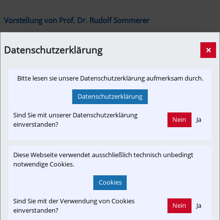
Vorstellung von Prof. Dr. Rudolf Sommerer
Datenschutzerklärung
×
Im Rahmen der Strukturbereinigung der Schienenfahrzeugindustrie, 
die immer noch anhält, wurde eine ganze Reihe traditionsreicher 
Unternehmungen in Deutschland, Österreich und der Schweiz 
Bitte lesen sie unsere Datenschutzerklärung aufmerksam durch.
geschlossen. Für die verbliebenen Schienenfahrzeug-Unternehmen 
wurde es immer schwieriger, grundlegend neue Ideen aufzugreifen. 
Datenschutzerklärung
Sind Sie mit unserer Datenschutzerklärung
Nein
Ja
einverstanden?
Diese Webseite verwendet ausschließlich technisch unbedingt
notwendige Cookies.
Cookies
Prof. Dr. Rudolf Sommerer ist einer der begnadetsten Schienenfahrzeug-
Sind Sie mit der Verwendung von Cookies
Konstrukteure Europas. 85 Patente sprechen für sich!
Nein
Ja
einverstanden?