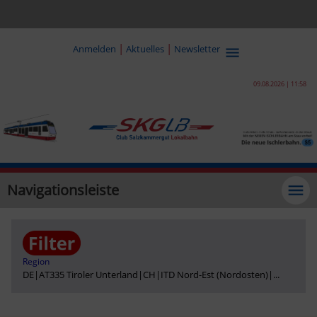
|
|
Anmelden
Aktuelles
Newsletter
09.08.2026 | 11:58
Navigationsleiste
Region
DE
|
AT335 Tiroler Unterland
|
CH
|
ITD Nord-Est (Nordosten)
|
...