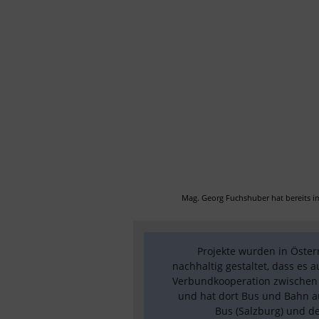
Mag. Georg Fuchshuber hat bereits i
Projekte wurden in Öster
nachhaltig gestaltet, dass es
Verbundkooperation zwischen Ö
und hat dort Bus und Bahn au
Bus (Salzburg) und d