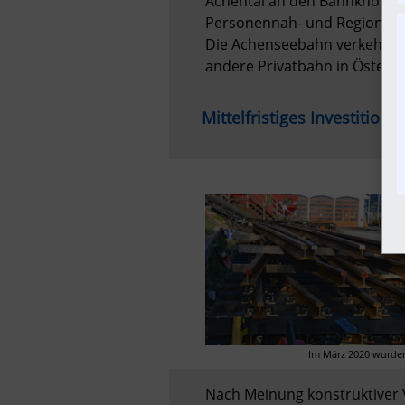
Achental an den Bahnknoten J
Personennah- und Regionalve
Die Achenseebahn verkehrt al
andere Privatbahn in Österre
Mittelfristiges Investiti
Im März 2020 wurden
Nach Meinung konstruktiver V