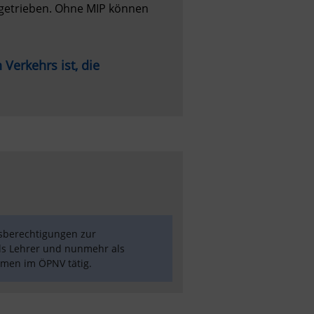
etrieben. Ohne MIP können 
erkehrs ist, die 
sberechtigungen zur 
ls Lehrer und nunmehr als 
men im ÖPNV tätig. 