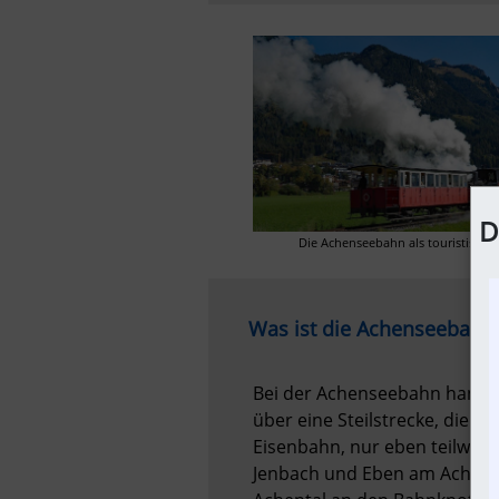
D
Die Achenseebahn als touristische
Was ist die Achenseebahn
Bei der Achenseebahn handel
über eine Steilstrecke, die m
Eisenbahn, nur eben teilweise
Jenbach und Eben am Achensee