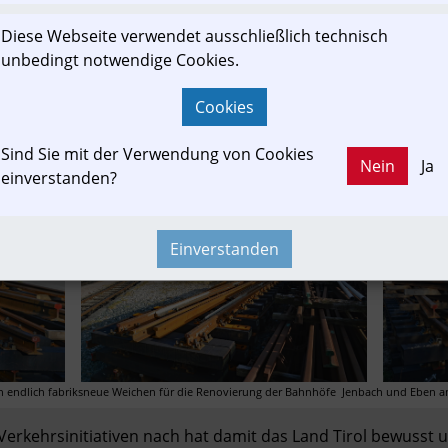
enbach an. Damit erfüllt die Achenseebahn weiters die Krit
rkehrsgesetz 1999 (ÖPNRV-G 1999). Die Kundengruppe ist d
Diese Webseite verwendet ausschließlich technisch
so nach PrivbG 2004 und ÖPNRV-G 1999 und erfüllt alle rele
unbedingt notwendige Cookies.
ich auch.
Cookies
onsprogramm als notwendige Unterstützung der Privatb
Sind Sie mit der Verwendung von Cookies
Nein
Ja
einverstanden?
Einverstanden
 endlich fabriksneue Weichen für die Renovierung der Bahnhöfe  Jenbach und Eben am
erkehrsinitiativen nach hat damit das Land Tirol bewusst u