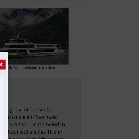
×
st ist die Achenseebahn, nach dem 
erfügt die Achenseebahn 
em ist sie ein "normale" 
verbindet sie die Gemeinden 
 schließt sie das Tiroler 