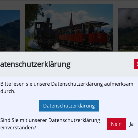
atenschutzerklärung
r Zubringer zur Achenseeschifffahrt ist ein kongeniales Tourismuskonzept. Nicht umson
"Goldenen Dachl" in Innsbruck, die zweitwichtigste Tourismus-Destination in Tirol!
Bitte lesen sie unsere Datenschutzerklärung aufmerksam
?
durch.
Datenschutzerklärung
t es sich um eine Privatbahn nach dem PrivbG 2004. Zwar v
ittels partieller Zahnstange überwunden werden muss. Trotzd
Sind Sie mit unserer Datenschutzerklärung
, aber im ersten Abschnitt sehr steil. Dabei erschließt und 
Nein
Ja
einverstanden?
 ortserschließend mit mehreren Haltepunkten. Überregional