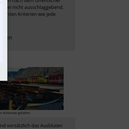
erien nach dem Öffentlicher 
abei nicht ausschlaggebend. 
vanten Kriterien wie jede 
ahnen
 Achensee geliefert.
nd vorsätzlich das Ausbluten 