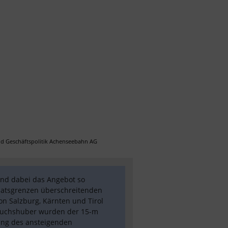
nd Geschäftspolitik Achenseebahn AG 
nd dabei das Angebot so 
aatsgrenzen überschreitenden 
 Salzburg, Kärnten und Tirol 
 Fuchshuber wurden der 15-m 
ung des ansteigenden 