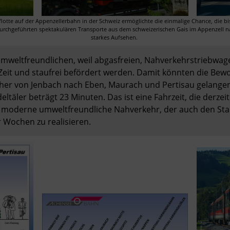
lotte auf der Appenzellerbahn in der Schweiz ermöglichte die einmalige Chance, die b
chgeführten spektakulären Transporte aus dem schweizerischen Gais im Appenzell nac
starkes Aufsehen. 
umweltfreundlichen, weil abgasfreien, Nahverkehrstriebwag
eit und staufrei befördert werden. Damit könnten die Bewo
cher von Jenbach nach Eben, Maurach und Pertisau gelangen
ltäler beträgt 23 Minuten. Das ist eine Fahrzeit, die derzei
r moderne umweltfreundliche Nahverkehr, der auch den Stau
 Wochen zu realisieren. 