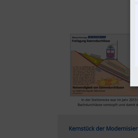
In der Steilstrecke war im Jahr 201
Bachdurchlässe verstopft und damit 
Kernstück der Modernisie