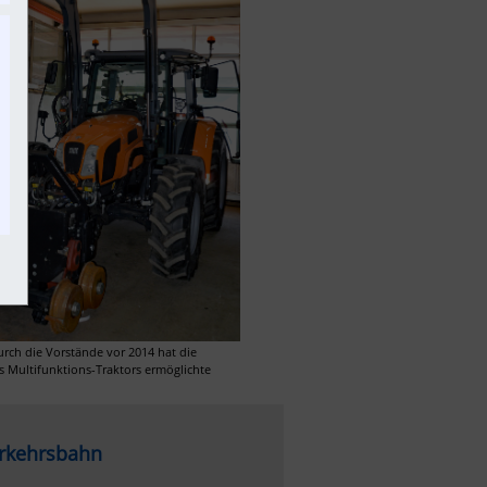
rch die Vorstände vor 2014 hat die 
Multifunktions-Traktors ermöglichte 
erkehrsbahn