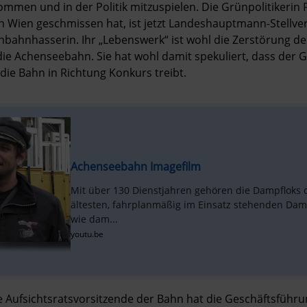
men und in der Politik mitzuspielen. Die Grünpolitikerin Feli
Wien geschmissen hat, ist jetzt Landeshauptmann-Stellvertr
enbahnhasserin. Ihr „Lebenswerk“ ist wohl die Zerstörung der
e Achenseebahn. Sie hat wohl damit spekuliert, dass der Ge
die Bahn in Richtung Konkurs treibt. 
Achenseebahn Imagefilm
Mit über 130 Dienstjahren gehören die Dampfloks 
ältesten, fahrplanmäßig im Einsatz stehenden Damp
wie dam...
youtu.be
Aufsichtsratsvorsitzende der Bahn hat die Geschäftsführu