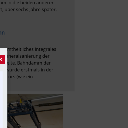
mm in die beiden anderen 
 über sechs Jahre später, 
hn
samtheitliches integrales 
e Generalsanierung der 
×
ammelte, Bahndamm der 
zu wurde erstmals in der 
ktors (wie ein 