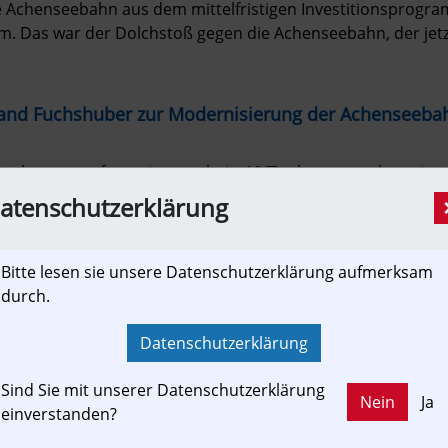
e Achenseebahn aus dem mittelfristigen Investitionsprogra
. Das war der Dolchstoß gegen die Achenseebahn, der jetzt,
tand Fuchshuber zur Modernisierung der Achenseeba
 begann sofort, wie er es beim VVT schon getan hat, ein ge
nseebahn zu erstellen. Dabei stand immer die grundlegend
atenschutzerklärung
. Mit Gefahr im Verzug wurde der, seit Jahrzehnten verg
lett verstopfte Bachdurchlässe, wieder in Stand gesetzt. Da
erhaltungsfahrzeug, in Form eines multifunktionsfähigen Tra
Bitte lesen sie unsere Datenschutzerklärung aufmerksam
.
durch.
Datenschutzerklärung
Sind Sie mit unserer Datenschutzerklärung
Nein
Ja
einverstanden?