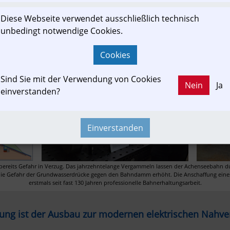
Diese Webseite verwendet ausschließlich technisch
unbedingt notwendige Cookies.
Cookies
Sind Sie mit der Verwendung von Cookies
Nein
Ja
einverstanden?
Einverstanden
3 bereits Gefahr in Verzug. Das jahrzehntelange Vergammeln lassen der Achenseebahn du
die Gefahr der Grundwasserdrücke gegen den Bahndamm erhöht. Die Anschaffung eines 
erstmals seit fast 130 Jahren professionelle Bahnerhaltungsarbeit.
rung ist der Ausbau zur modernen elektrischen Nahv