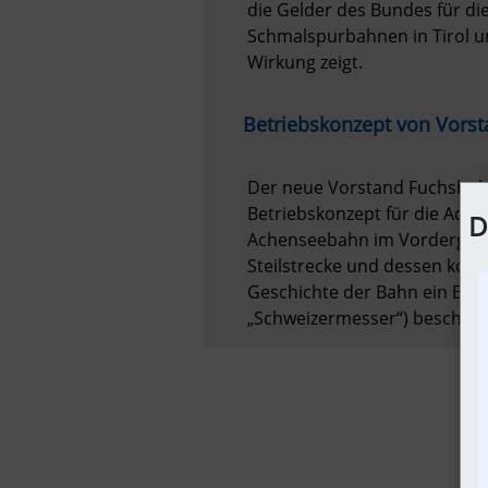
die Gelder des Bundes für di
Schmalspurbahnen in Tirol um
Betriebskonzept von Vors
Der neue Vorstand Fuchshuber
Betriebskonzept für die Ache
D
Achenseebahn im Vordergrund
Steilstrecke und dessen komp
Geschichte der Bahn ein Bahn
„Schweizermesser“) beschafft