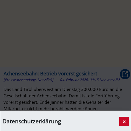
Achenseebahn: Betrieb vorerst gesichert
[Presseaussendung, Newslink]
04. Februar 2020, 09:15 Uhr
von
AIM
Das Land Tirol überweist am Dienstag 300.000 Euro an die
Gesellschaft der Achenseebahn. Damit ist die Fortführung
vorerst gesichert. Ende Jänner hatten die Gehälter der
Mitarbeiter nicht mehr bezahlt werden können.
Datenschutzerklärung
×
tirol.orf.at