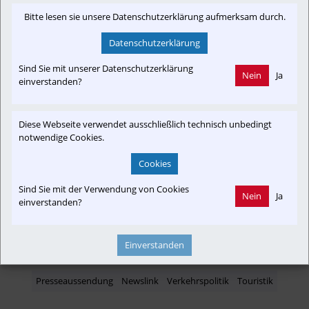
Bitte lesen sie unsere Datenschutzerklärung aufmerksam durch.
Datenschutzerklärung
Newslink: Klicken Sie hier um auf den externen Artikel von
Sind Sie mit unserer Datenschutzerklärung
Nein
Ja
tirol.orf.at
 zu gelangen.
einverstanden?
(Neuer Tab wird geöffnet)
Diese Webseite verwendet ausschließlich technisch unbedingt
notwendige Cookies.
Interessensgruppen
Cookies
Fahrgast
Tourist
Austria-In-Motion
Die Rote Elektrische
Sind Sie mit der Verwendung von Cookies
Club SKGLB
Nein
Ja
einverstanden?
Einverstanden
Themenbereiche
Presseaussendung
Newslink
Verkehrspolitik
Touristik