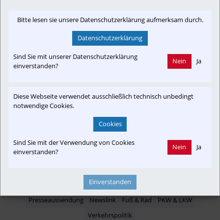
Bitte lesen sie unsere Datenschutzerklärung aufmerksam durch.
Datenschutzerklärung
Newslink: Klicken Sie hier um auf den externen Artikel von
Sind Sie mit unserer Datenschutzerklärung
kurier.at
 zu gelangen.
Nein
Ja
(Neuer Tab wird geöffnet)
einverstanden?
Diese Webseite verwendet ausschließlich technisch unbedingt
notwendige Cookies.
Interessensgruppen
Cookies
Fahrgast
Austria-In-Motion
Fachbeitrag
Die Rote Elektrische
Projekt
Sind Sie mit der Verwendung von Cookies
Nein
Ja
einverstanden?
Themenbereiche
Einverstanden
Presseaussendung
Newslink
Fuß & Rad
PKW & LKW
Verkehrspolitik