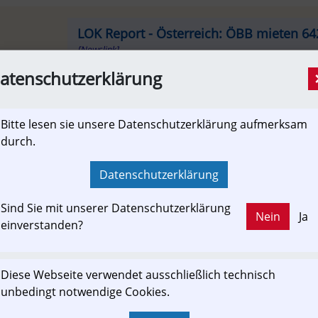
LOK Report - Österreich: ÖBB mieten 64
[Newslink]
Baureihe 5022 der ÖBB. Fotos ÖBB/Kriechbaum
atenschutzerklärung
Aktiengesellschaft hat im Amtsblatt der EU die 
der Baureihe 642, die auf der Mattigtalbahn ein
Bitte lesen sie unsere Datenschutzerklärung aufmerksam
durch.
lok-report.de
Datenschutzerklärung
Sind Sie mit unserer Datenschutzerklärung
Nein
Ja
einverstanden?
ewslink: Klicken Sie hier um auf den externen Artikel von
lok-report.de
 zu gelangen.
Diese Webseite verwendet ausschließlich technisch
(Neuer Tab wird geöffnet)
unbedingt notwendige Cookies.