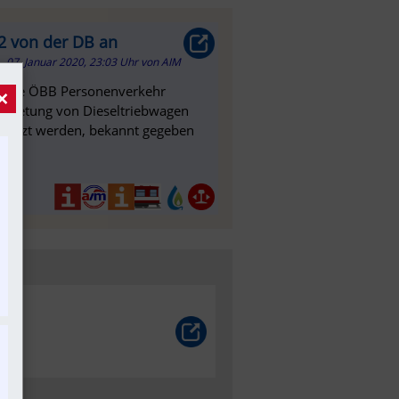
2 von der DB an
07. Januar 2020, 23:03 Uhr
von
AIM
. Die ÖBB Personenverkehr
×
Anmietung von Dieseltriebwagen
gesetzt werden, bekannt gegeben