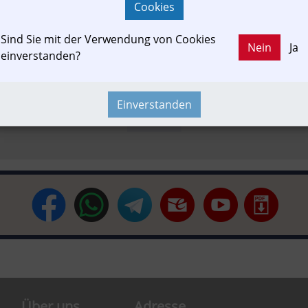
Cookies
Sind Sie mit der Verwendung von Cookies
-In-Motion
Fachbeitrag
Die Rote Elektrische
LR-Mattigtal
Nein
Ja
einverstanden?
Einverstanden
Newslink
Über uns
Adresse