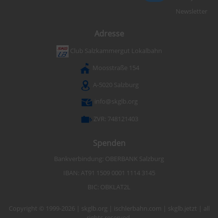
Newsletter
Adresse
Club Salzkammergut Lokalbahn
Moosstraße 154
A-5020 Salzburg
info@skglb.org
ZVR: 748121403
Spenden
Bankverbindung: OBERBANK Salzburg
IBAN: AT91 1509 0001 1114 3145
BIC: OBKLAT2L
Copyright © 1999-2026 | skglb.org | ischlerbahn.com | skglb.jetzt | all
rights reserved.