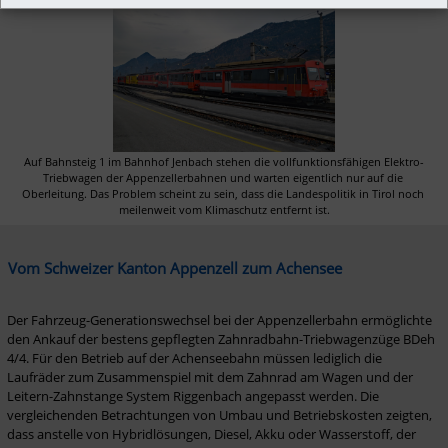
Auf Bahnsteig 1 im Bahnhof Jenbach stehen die vollfunktionsfähigen Elektro-
Triebwagen der Appenzellerbahnen und warten eigentlich nur auf die 
Oberleitung. Das Problem scheint zu sein, dass die Landespolitik in Tirol noch 
meilenweit vom Klimaschutz entfernt ist.
Vom Schweizer Kanton Appenzell zum Achensee
Der Fahrzeug-Generationswechsel bei der Appenzellerbahn ermöglichte 
den Ankauf der bestens gepflegten Zahnradbahn-Triebwagenzüge BDeh 
4/4. Für den Betrieb auf der Achenseebahn müssen lediglich die 
Laufräder zum Zusammenspiel mit dem Zahnrad am Wagen und der 
Leitern-Zahnstange System Riggenbach angepasst werden. Die 
vergleichenden Betrachtungen von Umbau und Betriebskosten zeigten, 
dass anstelle von Hybridlösungen, Diesel, Akku oder Wasserstoff, der 