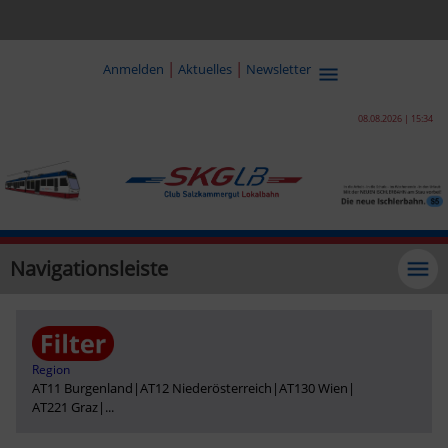
|
|
Anmelden
Aktuelles
Newsletter
08.08.2026 | 15:34
Navigationsleiste
Region
AT11 Burgenland
|
AT12 Niederösterreich
|
AT130 Wien
|
AT221 Graz
|
...