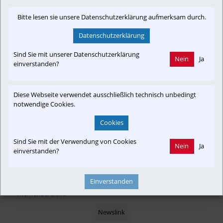
eurailpress.de
Bitte lesen sie unsere Datenschutzerklärung aufmerksam durch.
Datenschutzerklärung
Sind Sie mit unserer Datenschutzerklärung
Newslink: Klicken Sie hier um auf den externen Artikel von
Nein
Ja
einverstanden?
eurailpress.de
 zu gelangen.
(Neuer Tab wird geöffnet)
Diese Webseite verwendet ausschließlich technisch unbedingt
notwendige Cookies.
Interessensgruppen
Cookies
Fahrgast
Tourist
Austria-In-Motion
Die Rote Elektrische
Sind Sie mit der Verwendung von Cookies
Nein
Ja
Club SKGLB
Verkehrsforum BGL & RW
einverstanden?
Einverstanden
Themenbereiche
Newslink