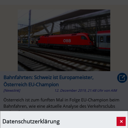
Bahnfahrten: Schweiz ist Europameister,
Österreich EU-Champion
[Newslink]
12. Dezember 2019, 21:48 Uhr
von
AIM
Österreich ist zum fünften Mal in Folge EU-Champion beim
Bahnfahren, wie eine aktuelle Analyse des Verkehrsclubs
VCÖ auf Basis von Eurostat-Daten zeigt.
Datenschutzerklärung
×