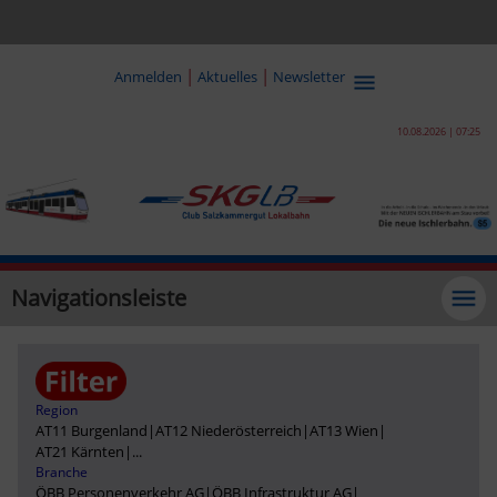
|
|
Anmelden
Aktuelles
Newsletter
10.08.2026 | 07:25
Navigationsleiste
Region
AT11 Burgenland
|
AT12 Niederösterreich
|
AT13 Wien
|
AT21 Kärnten
|
...
Branche
ÖBB Personenverkehr AG
|
ÖBB Infrastruktur AG
|