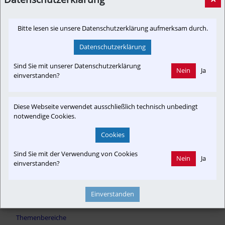
bis zu 300 Mitarbeiterinnen und Mitarbeiter
Bitte lesen sie unsere Datenschutzerklärung aufmerksam durch.
presse.oebb.at
Datenschutzerklärung
Sind Sie mit unserer Datenschutzerklärung
Nein
Ja
einverstanden?
Newslink: Klicken Sie hier um auf den externen Artikel von
presse.oebb.at
 zu gelangen.
Diese Webseite verwendet ausschließlich technisch unbedingt
(Neuer Tab wird geöffnet)
notwendige Cookies.
Cookies
Sind Sie mit der Verwendung von Cookies
Interessensgruppen
Nein
Ja
einverstanden?
Austria-In-Motion
Branchenbeitrag
Fahrgast
Einverstanden
Themenbereiche