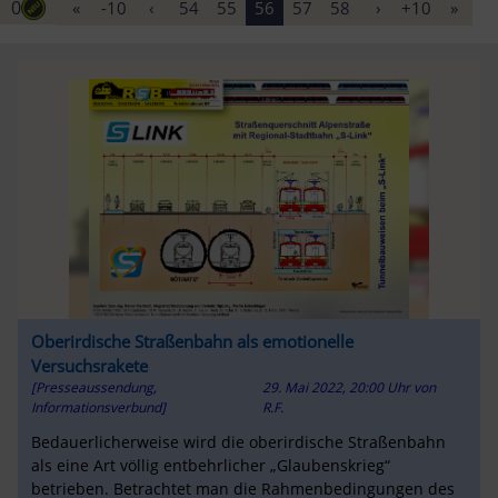
0
«
-10
‹
54
55
56
57
58
›
+10
»
Oberirdische Straßenbahn als emotionelle
Versuchsrakete
[Presseaussendung,
29. Mai 2022, 20:00 Uhr
von
Informationsverbund]
R.F.
Bedauerlicherweise wird die oberirdische Straßenbahn
als eine Art völlig entbehrlicher „Glaubenskrieg“
betrieben. Betrachtet man die Rahmenbedingungen des