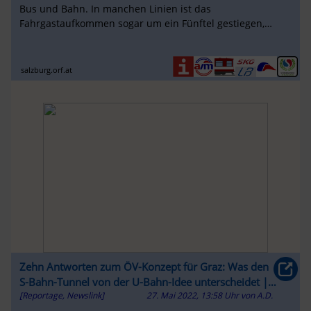
Bus und Bahn. In manchen Linien ist das
Fahrgastaufkommen sogar um ein Fünftel gestiegen,
bilanzieren Verkehrsverbund und ...
salzburg.orf.at
Zehn Antworten zum ÖV-Konzept für Graz: Was den
S-Bahn-Tunnel von der U-Bahn-Idee unterscheidet |
[Reportage, Newslink]
27. Mai 2022, 13:58 Uhr
von
A.D.
Kleine Zeitung