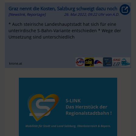
Graz nennt die Kosten, Salzburg schweigt dazu noch
[Newslink, Reportage]
26. Mai 2022, 09:22 Uhr
von
A.D.
* Auch steirische Landeshauptstadt hat sich für eine
unterirdische S-Bahn-Variante entschieden * Wege der
Umsetzung sind unterschiedlich
krone.at