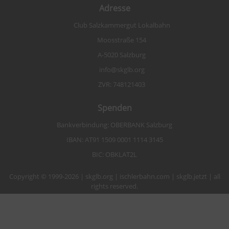
Adresse
Club Salzkammergut Lokalbahn
Moosstraße 154
A-5020 Salzburg
info@skglb.org
ZVR: 748121403
Spenden
Bankverbindung: OBERBANK Salzburg
IBAN: AT91 1509 0001 1114 3145
BIC: OBKLAT2L
Copyright © 1999-2026 | skglb.org | ischlerbahn.com | skglb.jetzt | all
rights reserved.