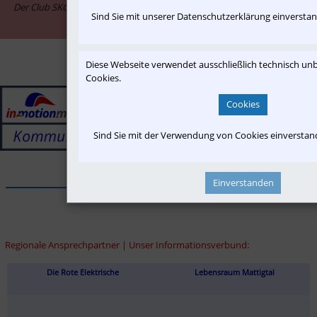
Der Club SKGLB ist assoziiertes Mitglied im Informationsnetzwerk "in-
Sind Sie mit unserer Datenschutzerklärung einversta
motion.me"
Diese Webseite verwendet ausschließlich technisch u
Cookies.
Cookies
Sind Sie mit der Verwendung von Cookies einversta
______________________________________________________________
Einverstanden
Regionale Ansprechpartner | Unser Informationsverbund:
Die Rote Elektrische
Lebensraum Mattigtal