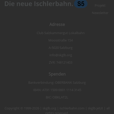
Projekt
Newsletter
Adresse
Club Salzkammergut Lokalbahn
Moosstraße 154
A-5020 Salzburg
info@skglb.org
ZVR: 748121403
Spenden
Bankverbindung: OBERBANK Salzburg
IBAN: AT91 1509 0001 1114 3145
BIC: OBKLAT2L
Copyright © 1999-2026 | skglb.org | ischlerbahn.com | skglb.jetzt | all
rights reserved.