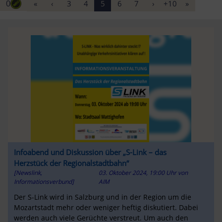
0
«
‹
3
4
5
6
7
›
+10
»
Infoabend und Diskussion über „S-Link – das
Herzstück der Regionalstadtbahn“
[Newslink,
03. Oktober 2024, 19:00 Uhr
von
Informationsverbund]
AIM
Der S-Link wird in Salzburg und in der Region um die
Mozartstadt mehr oder weniger heftig diskutiert. Dabei
werden auch viele Gerüchte verstreut. Um auch den