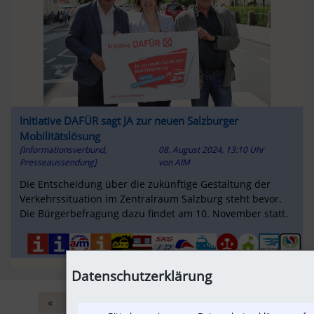
Initiative DAFÜR sagt JA zur neuen Salzburger
Mobilitätslösung
[Informationsverbund,
08. August 2024, 13:10 Uhr
Presseaussendung]
von
AIM
Die Entscheidung über die zukünftige Gestaltung der
Verkehrssituation im Zentralraum Salzburg steht bevor.
Die Bürgerbefragung dazu findet am 10. November statt.
Datenschutzerklärung
«
‹
3
4
5
6
7
›
+10
»