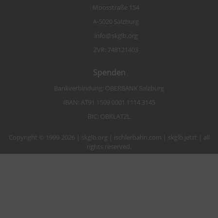
Moosstraße 154
A-5020 Salzburg
info@skglb.org
ZVR: 748121403
Spenden
Bankverbindung: OBERBANK Salzburg
IBAN: AT91 1509 0001 1114 3145
BIC: OBKLAT2L
Copyright © 1999-2026 | skglb.org | ischlerbahn.com | skglb.jetzt | all
rights reserved.