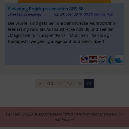
Einladung Projektpräsentation ABS 38
[Presseaussendung]
02. Oktober 2019, 00:30 Uhr
von
AIM
Die Würfel sind gefallen; die Bahnstrecke Mühldorf/Inn –
Freilassing wird als Ausbaustrecke ABS 38 und Teil der
„Magis­trale für Europa“ (Paris – München - Salzburg –
Budapest) zweigleisig ausgebaut und elektrifiziert.
«
-10
‹
17
18
19
Der Club SKGLB ist assoziiertes Mitglied im Informationsnetzwerk "in-
motion.me"