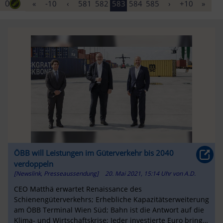
0
«
-10
‹
581
582
583
584
585
›
+10
»
ÖBB will Leistungen im Güterverkehr bis 2040
verdoppeln
[Newslink, Presseaussendung]
20. Mai 2021, 15:14 Uhr
von
A.D.
CEO Matthä erwartet Renaissance des
Schienengüterverkehrs; Erhebliche Kapazitätserweiterung
am ÖBB Terminal Wien Süd; Bahn ist die Antwort auf die
Klima- und Wirtschaftskrise; Jeder investierte Euro bringt