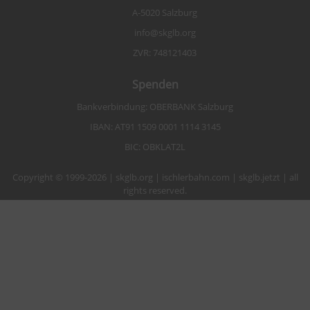
A-5020 Salzburg
info@skglb.org
ZVR: 748121403
Spenden
Bankverbindung: OBERBANK Salzburg
IBAN: AT91 1509 0001 1114 3145
BIC: OBKLAT2L
Copyright © 1999-2026 | skglb.org | ischlerbahn.com | skglb.jetzt | all
rights reserved.