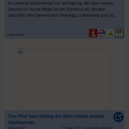
im unteren Mühlviertel zur Verfügung. Bei dem neuen
Service für kurze Wege ist ein Kleinbus als Shuttle
zwischen den Gemeinden Steyregg, Luftenberg und St.
Georgen an der Gusen im ...
ooe.orf.at
One Fiber baut entlang des Bahn-Netzes zweites
Glasfasernetz
[Newslink]
17. Mai 2021, 14:06 Uhr
von
A.D.