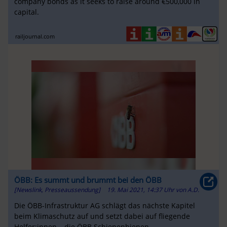
company bonds as it seeks to raise around €500,000 in
capital.
railjournal.com
ÖBB: Es summt und brummt bei den ÖBB
[Newslink, Presseaussendung]
19. Mai 2021, 14:37 Uhr
von
A.D.
Die ÖBB-Infrastruktur AG schlägt das nächste Kapitel
beim Klimaschutz auf und setzt dabei auf fliegende
Helfer:innen – die ÖBB Schienenbienen.