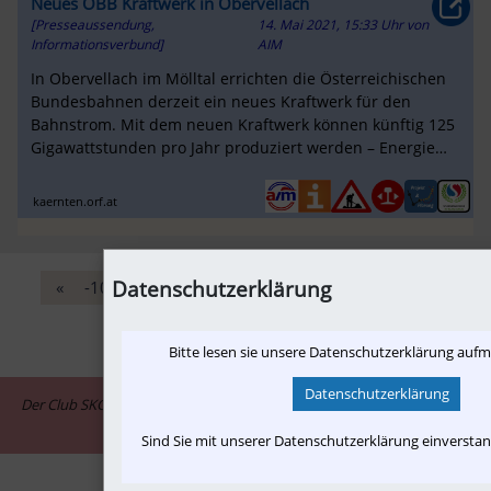
Neues ÖBB Kraftwerk in Obervellach
[Presseaussendung,
14. Mai 2021, 15:33 Uhr
von
Informationsverbund]
AIM
In Obervellach im Mölltal errichten die Österreichischen
Bundesbahnen derzeit ein neues Kraftwerk für den
Bahnstrom. Mit dem neuen Kraftwerk können künftig 125
Gigawattstunden pro Jahr produziert werden – Energie
für 30.000 RJ-Fahrten...
kaernten.orf.at
Datenschutzerklärung
«
-10
‹
581
582
583
584
585
›
+10
»
Bitte lesen sie unsere Datenschutzerklärung auf
Datenschutzerklärung
Der Club SKGLB ist assoziiertes Mitglied im Informationsnetzwerk "in-
motion.me"
Sind Sie mit unserer Datenschutzerklärung einversta