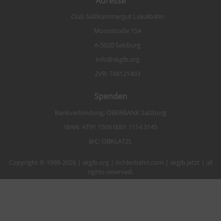
Adresse
Club Salzkammergut Lokalbahn
Moosstraße 154
A-5020 Salzburg
info@skglb.org
ZVR: 748121403
Spenden
Bankverbindung: OBERBANK Salzburg
IBAN: AT91 1509 0001 1114 3145
BIC: OBKLAT2L
Copyright © 1999-2026 | skglb.org | ischlerbahn.com | skglb.jetzt | all
rights reserved.