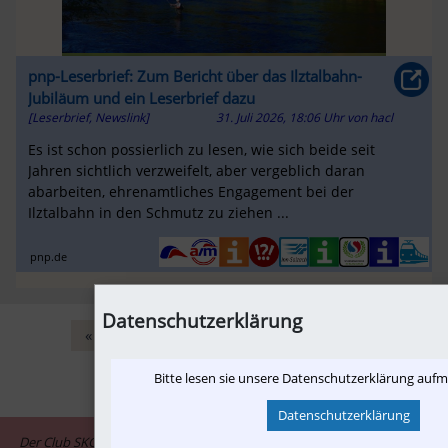
pnp-Leserbrief: Zum Bericht über das Ilztalbahn-
Jubiläum und ein Leserbrief dazu
[Leserbrief, Newslink]
31. Juli 2026, 18:06 Uhr
von
hacl
Es ist schon possierlich zu lesen, wie sich beide seit
Jahren sichtlich verzweifelt, aber vergeblich daran
abarbeiten, ehrenamtliches Engagement bei der
Ilztalbahn in den Schmutz zu ziehen ...
pnp.de
Datenschutzerklärung
«
‹
1
2
3
4
›
+10
»
Bitte lesen sie unsere Datenschutzerklärung auf
Datenschutzerklärung
Der Club SKGLB ist assoziiertes Mitglied im Informationsnetzwerk "in-