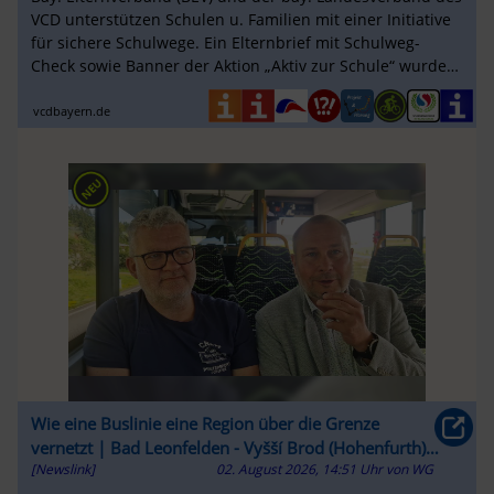
VCD unterstützen Schulen u. Familien mit einer Initiative
für sichere Schulwege. Ein Elternbrief mit Schulweg-
Check sowie Banner der Aktion „Aktiv zur Schule“ wurden
entwickelt und ...
vcdbayern.de
Wie eine Buslinie eine Region über die Grenze
vernetzt | Bad Leonfelden - Vyšší Brod (Hohenfurth) -
[Newslink]
02. August 2026, 14:51 Uhr
von
WG
Český Krumlov (Krumau)