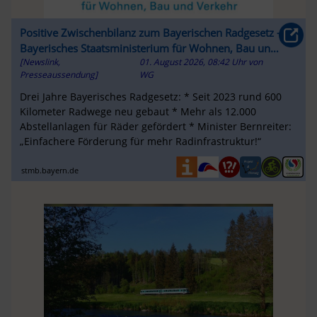
Positive Zwischenbilanz zum Bayerischen Radgesetz -
Bayerisches Staatsministerium für Wohnen, Bau und
[Newslink,
01. August 2026, 08:42 Uhr
von
Verkehr
Presseaussendung]
WG
Drei Jahre Bayerisches Radgesetz: * Seit 2023 rund 600
Kilometer Radwege neu gebaut * Mehr als 12.000
Abstellanlagen für Räder gefördert * Minister Bernreiter:
„Einfachere Förderung für mehr Radinfrastruktur!“
stmb.bayern.de