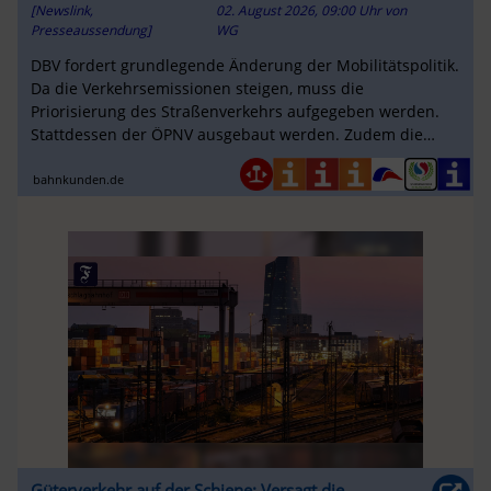
[Newslink,
02. August 2026, 09:00 Uhr
von
Bahnkunden-Verband e.V. – DBV
Presseaussendung]
WG
DBV fordert grundlegende Änderung der Mobilitätspolitik.
Da die Verkehrsemissionen steigen, muss die
Priorisierung des Straßenverkehrs aufgegeben werden.
Stattdessen der ÖPNV ausgebaut werden. Zudem die
Verkehrsvermeidung im Mittelpunkt ...
bahnkunden.de
Güterverkehr auf der Schiene: Versagt die