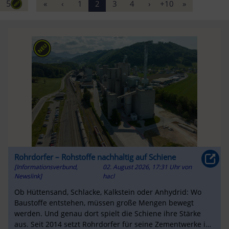
5
«
‹
1
2
3
4
›
+10
»
Rohrdorfer – Rohstoffe nachhaltig auf Schiene
[Informationsverbund,
02. August 2026, 17:31 Uhr
von
Newslink]
hacl
Ob Hüttensand, Schlacke, Kalkstein oder Anhydrid: Wo
Baustoffe entstehen, müssen große Mengen bewegt
werden. Und genau dort spielt die Schiene ihre Stärke
aus. Seit 2014 setzt Rohrdorfer für seine Zementwerke in