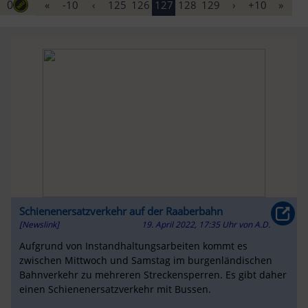
0
«
-10
‹
125
126
127
128
129
›
+10
»
Schienenersatzverkehr auf der Raaberbahn
[Newslink]
19. April 2022, 17:35 Uhr
von
A.D.
Aufgrund von Instandhaltungsarbeiten kommt es
zwischen Mittwoch und Samstag im burgenländischen
Bahnverkehr zu mehreren Streckensperren. Es gibt daher
einen Schienenersatzverkehr mit Bussen.