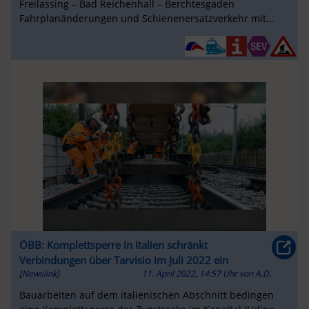
Freilassing – Bad Reichenhall – Berchtesgaden
Fahrplanänderungen und Schienenersatzverkehr mit
Bussen.
ÖBB: Komplettsperre in Italien schränkt
Verbindungen über Tarvisio im Juli 2022 ein
[Newslink]
11. April 2022, 14:57 Uhr
von
A.D.
Bauarbeiten auf dem italienischen Abschnitt bedingen