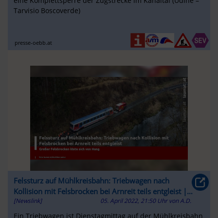
eine Komplettsperre der Zugstrecke im Kanaltal (Udine –
Tarvisio Boscoverde)
presse-oebb.at
Felssturz auf Mühlkreisbahn: Triebwagen nach
Kollision mit Felsbrocken bei Arnreit teils entgleist |
[Newslink]
05. April 2022, 21:50 Uhr
von
A.D.
laumat|at
Ein Triebwagen ist Dienstagmittag auf der Mühlkreisbahn