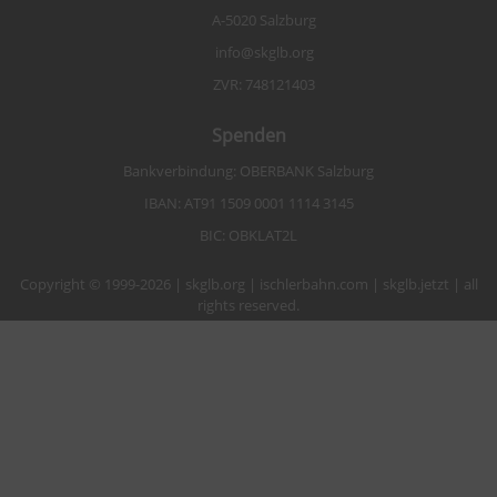
A-5020 Salzburg
info@skglb.org
ZVR: 748121403
Spenden
Bankverbindung: OBERBANK Salzburg
IBAN: AT91 1509 0001 1114 3145
BIC: OBKLAT2L
Copyright © 1999-2026 | skglb.org | ischlerbahn.com | skglb.jetzt | all
rights reserved.