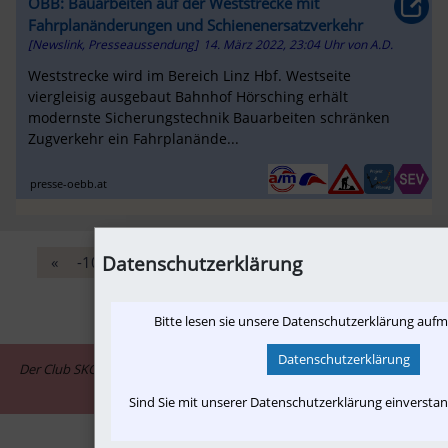
ÖBB: Bauarbeiten auf der Weststrecke mit
Fahrplanänderungen und Schienenersatzverkehr
[Newslink, Presseaussendung]
14. März 2022, 23:04 Uhr
von
A.D.
Weststrecke wird im Bereich Linz Hbf. Westseite
viergleisig ausgebaut Bahnhof Hörsching erhält
modernste Sicherungstechnik Bauarbeiten schränken
Zugverkehr ein Fahrplanände...
presse-oebb.at
Datenschutzerklärung
«
-10
‹
125
126
127
128
129
›
+10
»
Bitte lesen sie unsere Datenschutzerklärung auf
Datenschutzerklärung
Der Club SKGLB ist assoziiertes Mitglied im Informationsnetzwerk "in-
motion.me"
Sind Sie mit unserer Datenschutzerklärung einversta